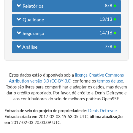
8/8
●
Relatórios
13/13
●
Qualidade
14/16
●
Segurança
7/8
●
Análise
Estes dados estão disponíveis sob a
licença Creative Commons
Attribution versão 3.0 (CC-BY-3.0)
conforme os
termos de uso
.
Todos são livres para compartilhar e adaptar os dados, mas devem
dar o crédito apropriado. Por favor, dê crédito a Denis Defreyne e
aos contribuidores do selo de melhores práticas OpenSSF.
Entrada de selo do projeto de propriedade de:
Denis Defreyne
.
Entrada criada em
2017-02-03 19:53:05 UTC,
última atualização
em
2017-02-03 20:03:09 UTC.