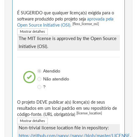
É SUGERIDO que qualquer licença(s) exigida para o
software produzido pelo projeto seja
aprovada pela
[floss_license_osi]
Open Source Initiative (OSI).
Mostrar detalhes
The MIT license is approved by the Open Source
Initiative (OSI).
Atendido
Não atendido
?
O projeto DEVE publicar a(s) licença(s) de seus
resultados em um local padrão em seu repositório de
[license_location]
código-fonte. (URL obrigatória)
Mostrar detalhes
Non-trivial license location file in repository:
https://github.com/nanoc/nanoc/blob/master/LICENSE
.