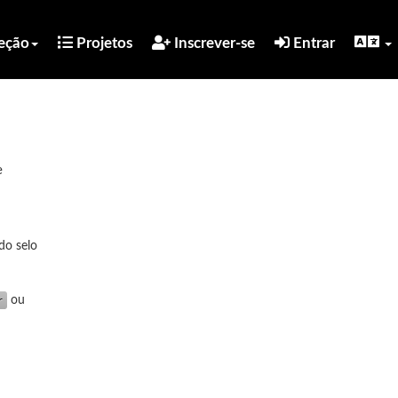
eção
Projetos
Inscrever-se
Entrar
e
do selo
ou