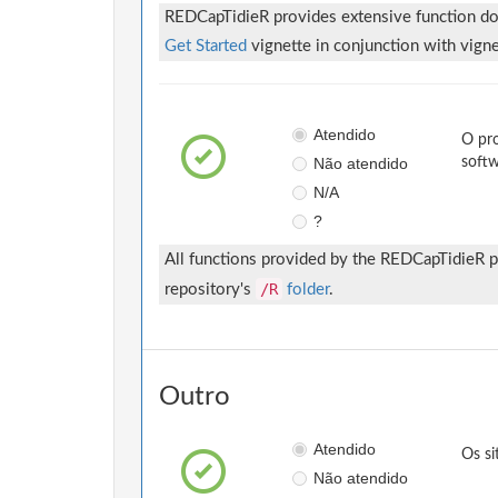
REDCapTidieR provides extensive function d
Get Started
vignette in conjunction with vign
Atendido
O pro
Não atendido
softw
N/A
?
All functions provided by the REDCapTidieR p
/R
repository's
folder
.
Outro
Atendido
Os si
Não atendido