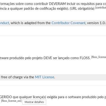
formações sobre como contribuir DEVERIAM incluir os requisitos para co
[contribu
ência a qualquer padrão de codificação exigido). (URL obrigatória)
onduct
, which is adapted from the
Contributor Covenant
, version 1.0.
[floss_licens
ftware produzido pelo projeto DEVE ser lançado como FLOSS.
 free of charge via the
MIT License
.
ERIDO que qualquer licença(s) exigida para o software produzido pelo p
[floss_license_osi]
.
Mostrar detalhes