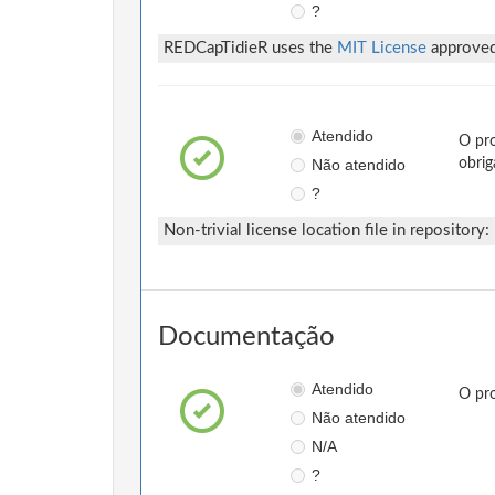
?
REDCapTidieR uses the
MIT License
approve
Atendido
O pro
Não atendido
obrig
?
Non-trivial license location file in repository:
Documentação
Atendido
O pro
Não atendido
N/A
?