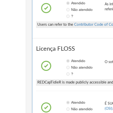
Atendido
As in
Não atendido
refer
?
Users can refer to the
Contributor Code of C
Licença FLOSS
Atendido
O so
Não atendido
?
REDCapTidieR is made publicly accessible and
Atendido
É SUG
Não atendido
(OSI)