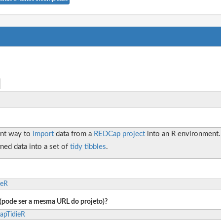
ant way to
import
data from a
REDCap
project
into an R environment.
ned data into a set of
tidy
tibbles
.
ieR
o (pode ser a mesma URL do projeto)?
apTidieR