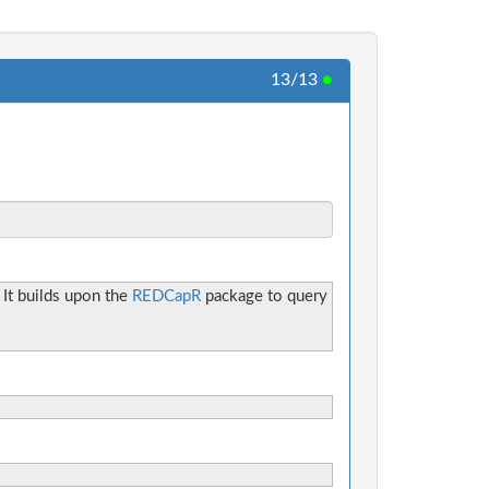
13/13
●
 It builds upon the
REDCapR
package to query