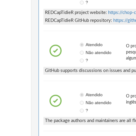
?
REDCapTidieR project website:
https://chop-
REDCapTidieR GitHub repository:
https://gi
Atendido
O pro
Não atendido
pesqu
algum
?
GitHub supports discussions on issues and pul
Atendido
O pro
Não atendido
inglê
?
The package authors and maintainers are all fl