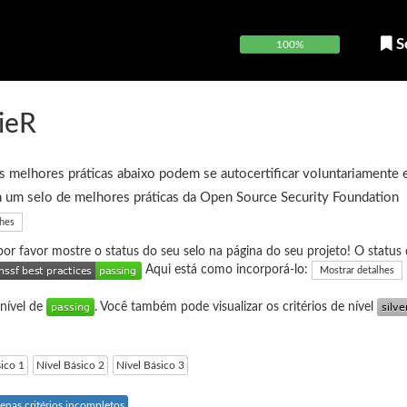
S
100%
ieR
 melhores práticas abaixo podem se autocertificar voluntariamente 
 um selo de melhores práticas da Open Source Security Foundation
lhes
 por favor mostre o status do seu selo na página do seu projeto! O status 
Aqui está como incorporá-lo:
Mostrar detalhes
 nível de
. Você também pode visualizar os critérios de nível
sico 1
Nível Básico 2
Nível Básico 3
enas critérios incompletos