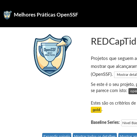
Melhores Práticas OpenSSF
REDCapTid
Projetos que seguem as
mostrar que alcançaram
(OpenSSF).
Mostrar deta
Se este é o seu projeto,
se parece com isto:
Estes são os critérios de
.
Baseline Series:
Nível Bá
Expandir painéis
Mostrar todos os detalhes
Mostrar ap