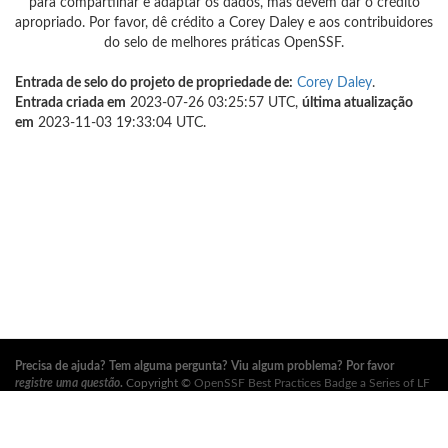
para compartilhar e adaptar os dados, mas devem dar o crédito
apropriado. Por favor, dê crédito a Corey Daley e aos contribuidores
do selo de melhores práticas OpenSSF.
Entrada de selo do projeto de propriedade de:
Corey Daley
.
Entrada criada em
2023-07-26 03:25:57 UTC,
última atualização
em
2023-11-03 19:33:04 UTC.
Precisa de ajuda? Tem alguma pergunta? Viu algum problema? Por favor
registre uma questão
.
Copyright ©
OpenSSF Best Practices Badge a Series of LF
Projects, LLC
. Para os termos de uso do site, política de marca registrada e
outras políticas do projeto, consulte
estas políticas
. Para mais informações,
consulte os sites da
Open Source Security Foundation (OpenSSF)
e
The Linux