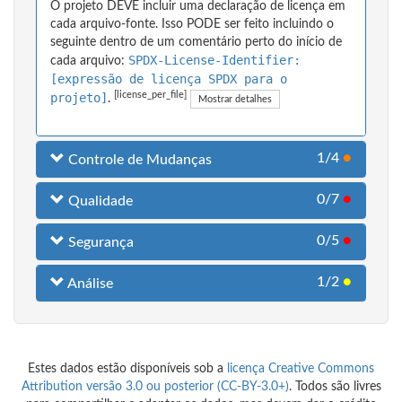
O projeto DEVE incluir uma declaração de licença em
cada arquivo-fonte. Isso PODE ser feito incluindo o
seguinte dentro de um comentário perto do início de
SPDX-License-Identifier:
cada arquivo:
[expressão de licença SPDX para o
[license_per_file]
projeto]
.
Mostrar detalhes
1/4
●
Controle de Mudanças
0/7
●
Qualidade
0/5
●
Segurança
1/2
●
Análise
Estes dados estão disponíveis sob a
licença Creative Commons
Attribution versão 3.0 ou posterior (CC-BY-3.0+)
. Todos são livres