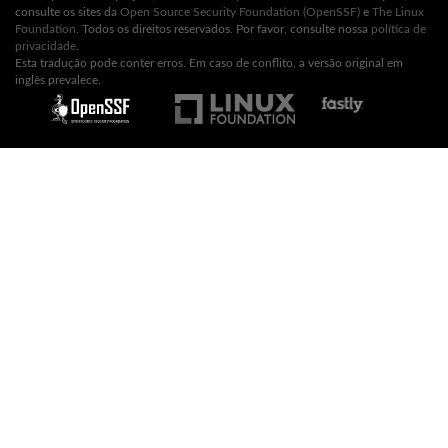
consulte os sites da
Open Source Security Foundation (OpenSSF)
e
The Linux
Foundation
. Todos os direitos reservados. Por favor, consulte nossa
política de
privacidade
.
Esta tradução pode conter erros. Em caso de conflito, a versão original em
inglês prevalece.