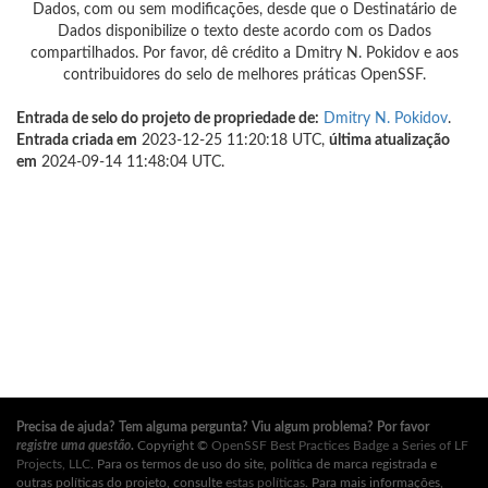
Dados, com ou sem modificações, desde que o Destinatário de
Dados disponibilize o texto deste acordo com os Dados
compartilhados. Por favor, dê crédito a Dmitry N. Pokidov e aos
contribuidores do selo de melhores práticas OpenSSF.
Entrada de selo do projeto de propriedade de:
Dmitry N. Pokidov
.
Entrada criada em
2023-12-25 11:20:18 UTC,
última atualização
em
2024-09-14 11:48:04 UTC.
Precisa de ajuda? Tem alguma pergunta? Viu algum problema? Por favor
registre uma questão
.
Copyright ©
OpenSSF Best Practices Badge a Series of LF
Projects, LLC
. Para os termos de uso do site, política de marca registrada e
outras políticas do projeto, consulte
estas políticas
. Para mais informações,