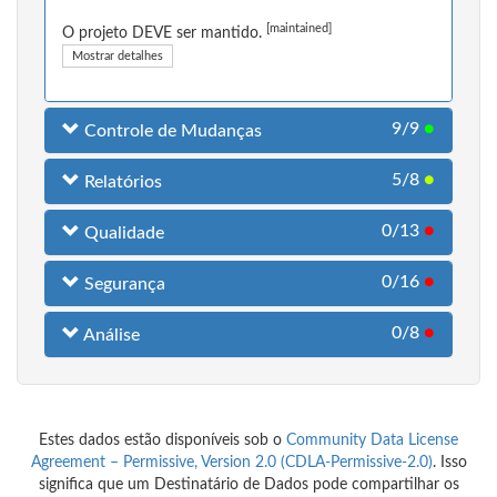
[maintained]
O projeto DEVE ser mantido.
Mostrar detalhes
9/9
●
Controle de Mudanças
5/8
●
Relatórios
0/13
●
Qualidade
0/16
●
Segurança
0/8
●
Análise
Estes dados estão disponíveis sob o
Community Data License
Agreement – Permissive, Version 2.0 (CDLA-Permissive-2.0)
. Isso
significa que um Destinatário de Dados pode compartilhar os