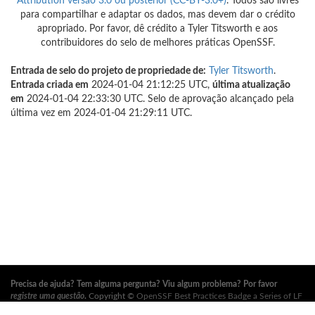
Attribution versão 3.0 ou posterior (CC-BY-3.0+)
. Todos são livres
para compartilhar e adaptar os dados, mas devem dar o crédito
apropriado. Por favor, dê crédito a Tyler Titsworth e aos
contribuidores do selo de melhores práticas OpenSSF.
Entrada de selo do projeto de propriedade de:
Tyler Titsworth
.
Entrada criada em
2024-01-04 21:12:25 UTC,
última atualização
em
2024-01-04 22:33:30 UTC. Selo de aprovação alcançado pela
última vez em 2024-01-04 21:29:11 UTC.
Precisa de ajuda? Tem alguma pergunta? Viu algum problema? Por favor
registre uma questão
.
Copyright ©
OpenSSF Best Practices Badge a Series of LF
Projects, LLC
. Para os termos de uso do site, política de marca registrada e