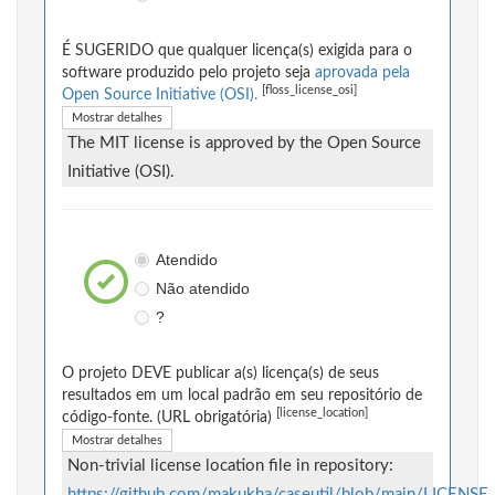
É SUGERIDO que qualquer licença(s) exigida para o
software produzido pelo projeto seja
aprovada pela
[floss_license_osi]
Open Source Initiative (OSI).
Mostrar detalhes
The MIT license is approved by the Open Source
Initiative (OSI).
Atendido
Não atendido
?
O projeto DEVE publicar a(s) licença(s) de seus
resultados em um local padrão em seu repositório de
[license_location]
código-fonte. (URL obrigatória)
Mostrar detalhes
Non-trivial license location file in repository:
https://github.com/makukha/caseutil/blob/main/LICENSE
.