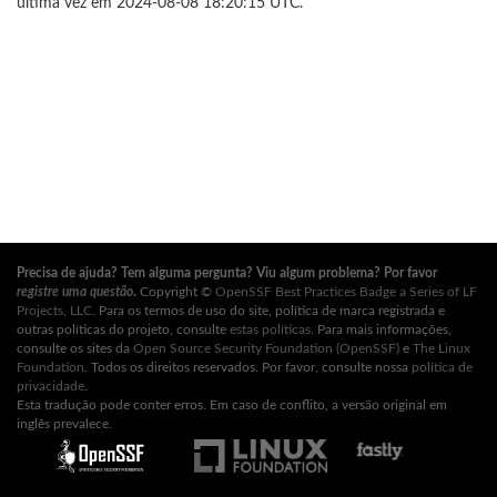
última vez em 2024-08-08 18:20:15 UTC.
Precisa de ajuda? Tem alguma pergunta? Viu algum problema? Por favor
registre uma questão
.
Copyright ©
OpenSSF Best Practices Badge a Series of LF
Projects, LLC
. Para os termos de uso do site, política de marca registrada e
outras políticas do projeto, consulte
estas políticas
. Para mais informações,
consulte os sites da
Open Source Security Foundation (OpenSSF)
e
The Linux
Foundation
. Todos os direitos reservados. Por favor, consulte nossa
política de
privacidade
.
Esta tradução pode conter erros. Em caso de conflito, a versão original em
inglês prevalece.