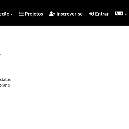
eção
Projetos
Inscrever-se
Entrar
e
 status
orar o