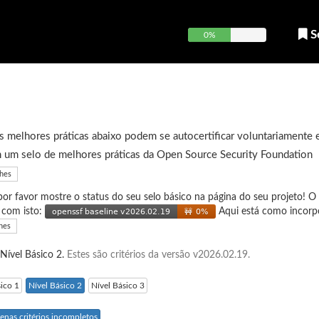
S
0%
 melhores práticas abaixo podem se autocertificar voluntariamente 
 um selo de melhores práticas da Open Source Security Foundation
lhes
 por favor mostre o status do seu selo básico na página do seu projeto! O
e com isto:
Aqui está como incorp
hes
 Nível Básico 2.
Estes são critérios da versão v2026.02.19.
sico 1
Nível Básico 2
Nível Básico 3
enas critérios incompletos