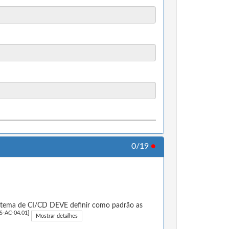
0/19
●
istema de CI/CD DEVE definir como padrão as
S-AC-04.01]
Mostrar detalhes