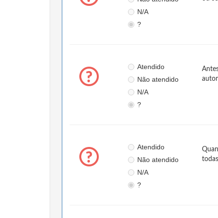
N/A
?
Atendido
Antes
Não atendido
autom
N/A
?
Atendido
Quan
Não atendido
todas
N/A
?