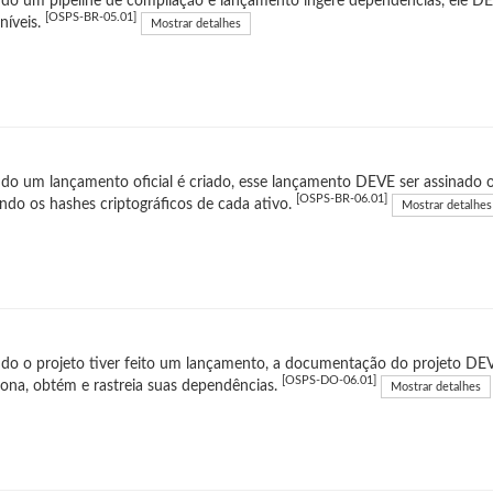
do um pipeline de compilação e lançamento ingere dependências, ele D
[OSPS-BR-05.01]
níveis.
Mostrar detalhes
o um lançamento oficial é criado, esse lançamento DEVE ser assinado 
[OSPS-BR-06.01]
indo os hashes criptográficos de cada ativo.
Mostrar detalhes
o o projeto tiver feito um lançamento, a documentação do projeto DEV
[OSPS-DO-06.01]
iona, obtém e rastreia suas dependências.
Mostrar detalhes