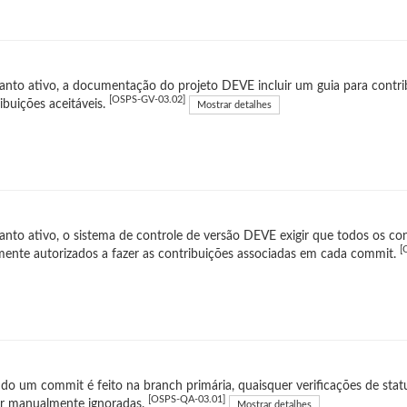
nto ativo, a documentação do projeto DEVE incluir um guia para contribu
[OSPS-GV-03.02]
ibuições aceitáveis.
Mostrar detalhes
nto ativo, o sistema de controle de versão DEVE exigir que todos os co
[
mente autorizados a fazer as contribuições associadas em cada commit.
o um commit é feito na branch primária, quaisquer verificações de st
[OSPS-QA-03.01]
er manualmente ignoradas.
Mostrar detalhes