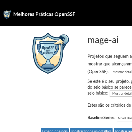
Melhores Práticas OpenSSF
mage-ai
Projetos que seguem as
mostrar que alcançaram
(OpenSSF).
Mostrar deta
Se este é o seu projeto,
do selo básico se parec
selo básico:
Mostrar detal
Estes são os critérios de
Baseline Series:
Nível Bá
Expandir painéis
Mostrar todos os detalhes
Mostrar ap