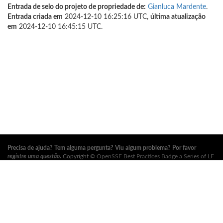
Entrada de selo do projeto de propriedade de:
Gianluca Mardente
.
Entrada criada em
2024-12-10 16:25:16 UTC,
última atualização
em
2024-12-10 16:45:15 UTC.
Precisa de ajuda? Tem alguma pergunta? Viu algum problema? Por favor
registre uma questão
.
Copyright ©
OpenSSF Best Practices Badge a Series of LF
Projects, LLC
. Para os termos de uso do site, política de marca registrada e
outras políticas do projeto, consulte
estas políticas
. Para mais informações,
consulte os sites da
Open Source Security Foundation (OpenSSF)
e
The Linux
Foundation
. Todos os direitos reservados. Por favor, consulte nossa
política de
privacidade
.
Esta tradução pode conter erros. Em caso de conflito, a versão original em
inglês prevalece.