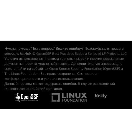
Нужна помощь? Есть вопрос? Видите ошибку? Пожалуйста, отправьте
вопрос на GitHub
.
©
OpenSSF Best Practices Badge a Series of LF Projects, LLC
.
Условия использования, правила торговых марок и прочие формальные
документы проекта можно найти
здесь
. Дополнительную информацию
можно найти на вебсайтах
Open Source Security Foundation (OpenSSF)
и
The Linux Foundation
. Все права сохранены. См.
правила
конфиденциальности
и
условия использования
.
Данный перевод может содержать ошибки. В случае расхождений
главенствует английский оригинал.