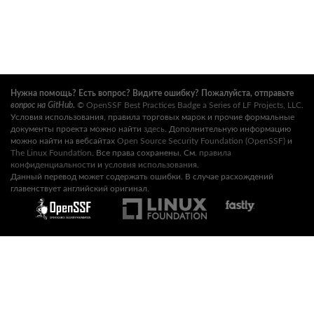
Нужна помощь? Есть вопрос? Видите ошибку? Пожалуйста, отправьте
вопрос на GitHub
.
©
OpenSSF Best Practices Badge a Series of LF Projects, LLC
.
Условия использования, правила торговых марок и прочие формальные
документы проекта можно найти
здесь
. Дополнительную информацию
можно найти на вебсайтах
Open Source Security Foundation (OpenSSF)
и
The Linux Foundation
. Все права сохранены. См.
правила
конфиденциальности
и
условия использования
.
Данный перевод может содержать ошибки. В случае расхождений
главенствует английский оригинал.