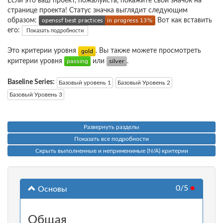
Если это ваш проект, пожалуйста, покажите свой значок на
странице проекта! Статус значка выглядит следующим
образом:
Вот как вставить
его:
Показать подробности
Это критерии уровня
. Вы также можете просмотреть
критерии уровня
или
.
Baseline Series:
Базовый уровень 1
Базовый Уровень 2
Базовый Уровень 3
Развернуть разделы
Показать все подробности
Скрыть выполненные и неприменимые (N/A) критерии
0/5
●
Основы
Общая