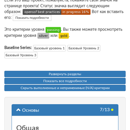
Если это ваш проект, пожалуйста, покажите свой значок на
странице проекта! Статус значка выглядит следующим
образом:
Вот как вставить
его:
Показать подробности
Это критерии уровня
. Вы также можете просмотреть
критерии уровня
или
.
Baseline Series:
Базовый уровень 1
Базовый Уровень 2
Базовый Уровень 3
Развернуть разделы
Показать все подробности
Скрыть выполненные и неприменимые (N/A) критерии
7/13
●
Основы
Общая