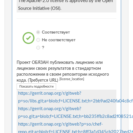
The Apache-2.0 license is approved by the Open
Source Initiative (OSI).
Соответствует
Не соответствует
?
Проект ОБЯЗАН публиковать лицензию или
лицензии своих результатов в стандартном
расположении в своем репозитории исходного
[license_location]
кода. (Требуется URL)
Показать подробности
https://gerrit.onap.org/r/gitweb?
p=so/libs.git;a=blob;f=LICENSE.txt;h=2bb9ad240fa04
https://gerrit.onap.org/r/gitweb?
p=so.git;a=blob;f=LICENSE.txt;h=bb235ffb2c8ad2f08
https://gerrit.onap.org/r/gitweb?p=so/chef-
repo.git;a=blob;f=LICENSE.txt;h=8ff3a1d345cb2027b