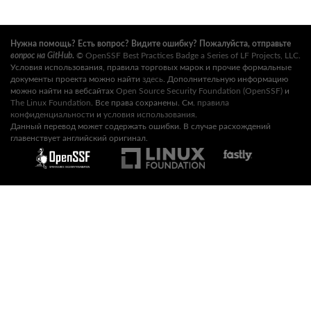
Нужна помощь? Есть вопрос? Видите ошибку? Пожалуйста, отправьте
вопрос на GitHub
.
©
OpenSSF Best Practices Badge a Series of LF Projects, LLC
.
Условия использования, правила торговых марок и прочие формальные
документы проекта можно найти
здесь
. Дополнительную информацию
можно найти на вебсайтах
Open Source Security Foundation (OpenSSF)
и
The Linux Foundation
. Все права сохранены. См.
правила
конфиденциальности
и
условия использования
.
Данный перевод может содержать ошибки. В случае расхождений
главенствует английский оригинал.