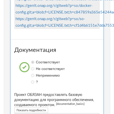
https://gerrit.onap.org/r/gitweb?p=so/docker-
config.git;a=blob;f=LICENSE.txt;h=c847859a365e54
https://gerrit.onap.org/r/gitweb?p=so/so-
config.git;a=blob;f=LICENSE.txt;h=cf1d4b6151e7dda
Документация
Соответствует
Не соответствует
Неприменимо
?
Проект ОБЯЗАН предоставлять базовую
документацию для программного обеспечения,
[documentation_basics]
создаваемого проектом.
Показать подробности