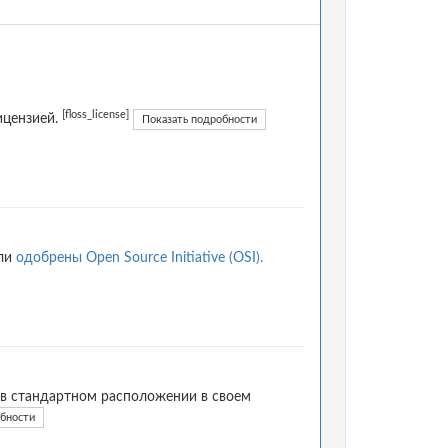
[floss_license]
ицензией.
Показать подробности
ыли
одобрены Open Source Initiative (OSI).
 в стандартном расположении в своем
обности