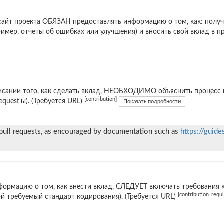
сайт проекта ОБЯЗАН предоставлять информацию о том, как: получ
ример, отчеты об ошибках или улучшения) и вносить свой вклад в 
исании того, как сделать вклад, НЕОБХОДИМО объяснить процесс в
[contribution]
request'ы). (Требуется URL)
Показать подробности
 pull requests, as encouraged by documentation such as
https://guide
формацию о том, как внести вклад, СЛЕДУЕТ включать требования 
[contribution_requ
й требуемый стандарт кодирования). (Требуется URL)