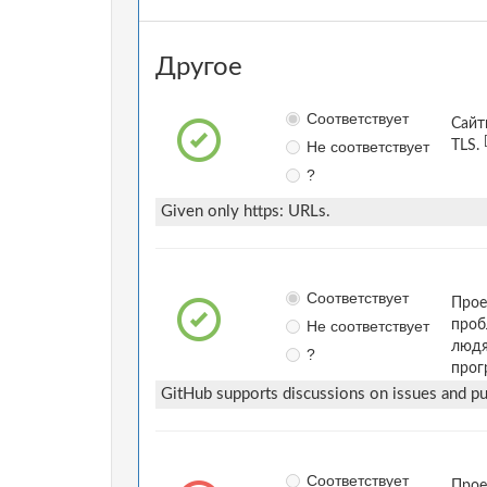
Другое
Соответствует
Сайт
Не соответствует
TLS.
?
Given only https: URLs.
Соответствует
Прое
Не соответствует
проб
людя
?
прог
GitHub supports discussions on issues and pul
Соответствует
Прое