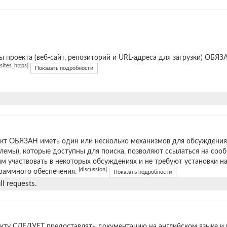
ы проекта (веб-сайт, репозиторий и URL-адреса для загрузки) ОБ
[sites_https]
Показать подробности
кт ОБЯЗАН иметь один или несколько механизмов для обсуждения
лемы), которые доступны для поиска, позволяют ссылаться на соо
м участвовать в некоторых обсуждениях и не требуют установки н
[discussion]
раммного обеспечения.
Показать подробности
l requests.
кту СЛЕДУЕТ предоставлять документацию на английском языке и 