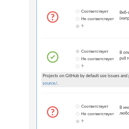
Соответствует
Веб-
Не соответствует
(нап
?
Соответствует
В оп
Не соответствует
pull 
?
Projects on GitHub by default use issues and
source/
.
Соответствует
В ин
Не соответствует
любо
?