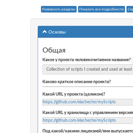
Развернуть разделы
Показать все подробности
Ск
Основы
Общая
Какое у проекта человекочитаемое название?
Каково краткое описание проекта?
Какой URL у проекта (целиком)?
https://github.com/elacheche/myScripts
Какой URL у хранилища с управлением версиям
https://github.com/elacheche/myScripts
Под какой/какими лицензией/ями выпускаетс