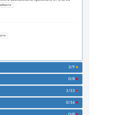
робности
ости
3/9
●
0/8
●
1/13
●
0/16
●
0/8
●