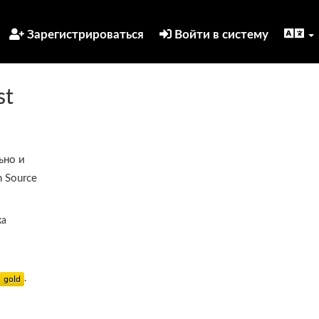
Зарегистрироваться
Войти в систему
st
ьно и
 Source
ка
.