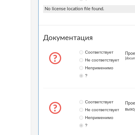
No license location file found.
Документация
Соответствует
Прое
[docum
Не соответствует
Неприменимо
?
Соответствует
Прое
Не соответствует
выхо
Неприменимо
?