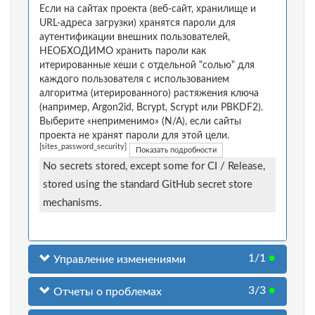
Если на сайтах проекта (веб-сайт, хранилище и
URL-адреса загрузки) хранятся пароли для
аутентификации внешних пользователей,
НЕОБХОДИМО хранить пароли как
итерированные хеши с отдельной "солью" для
каждого пользователя с использованием
алгоритма (итерированного) растяжения ключа
(например, Argon2id, Bcrypt, Scrypt или PBKDF2).
Выберите «неприменимо» (N/A), если сайты
проекта не хранят пароли для этой цели.
[sites_password_security]
Показать подробности
No secrets stored, except some for CI / Release,
stored using the standard GitHub secret store
mechanisms.
1/1
●
Управление изменениями
3/3
●
Отчеты о проблемах