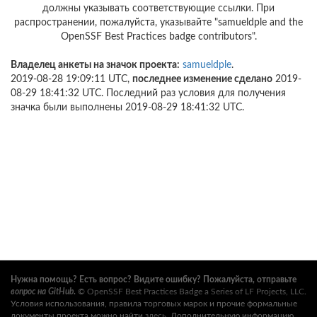
должны указывать соответствующие ссылки. При
распространении, пожалуйста, указывайте "samueldple and the
OpenSSF Best Practices badge contributors".
Владелец анкеты на значок проекта:
samueldple
.
2019-08-28 19:09:11 UTC,
последнее изменение сделано
2019-
08-29 18:41:32 UTC. Последний раз условия для получения
значка были выполнены 2019-08-29 18:41:32 UTC.
Нужна помощь? Есть вопрос? Видите ошибку? Пожалуйста, отправьте
вопрос на GitHub
.
©
OpenSSF Best Practices Badge a Series of LF Projects, LLC
.
Условия использования, правила торговых марок и прочие формальные
документы проекта можно найти
здесь
. Дополнительную информацию