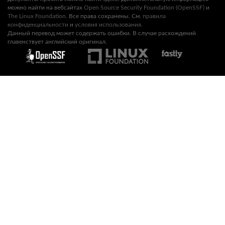
можно найти на вебсайтах
Open Source Security Foundation (OpenSSF)
и
The Linux Foundation
. Все права сохранены. См.
правила
конфиденциальности
и
условия использования
.
Данный перевод может содержать ошибки. В случае расхождений
главенствует английский оригинал.