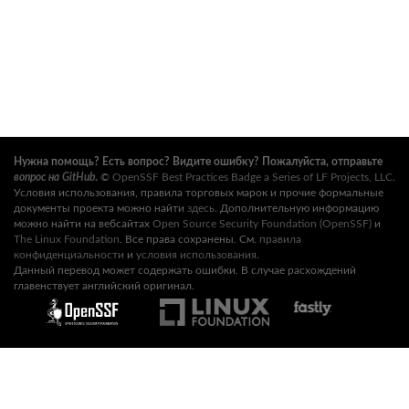
Нужна помощь? Есть вопрос? Видите ошибку? Пожалуйста, отправьте
вопрос на GitHub
.
©
OpenSSF Best Practices Badge a Series of LF Projects, LLC
.
Условия использования, правила торговых марок и прочие формальные
документы проекта можно найти
здесь
. Дополнительную информацию
можно найти на вебсайтах
Open Source Security Foundation (OpenSSF)
и
The Linux Foundation
. Все права сохранены. См.
правила
конфиденциальности
и
условия использования
.
Данный перевод может содержать ошибки. В случае расхождений
главенствует английский оригинал.