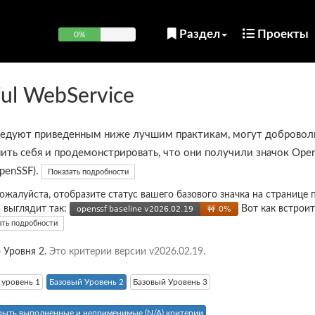
Раздел
Проекты
0%
ul WebService
ледуют приведенным ниже лучшим практикам, могут добровол
ить себя и продемонстрировать, что они получили значок Open
OpenSSF).
Показать подробности
пожалуйста, отобразите статус вашего базового значка на странице 
а выглядит так:
Вот как встроит
ать подробности
 Уровня 2.
Это критерии версии v2026.02.19.
 уровень 1
Базовый Уровень 2
Базовый Уровень 3
рыть выполненные и неприменимые (N/A) критерии