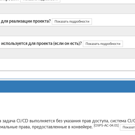
 для реализации проекта?
Показать подробности
)
используется для проекта (если он есть)?
Показать подробности
а задача CI/CD выполняется без указания прав доступа, система C
[OSPS-AC-04.01]
мальные права, предоставленные в конвейере.
Показат