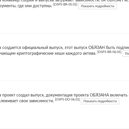
а конвейер сборки и выпуска загружает зависимости, он ОБЯЗАН и
[OSPS-BR-05.01]
рументы, где они доступны.
Показать подробности
а создается официальный выпуск, этот выпуск ОБЯЗАН быть подпис
[OSPS-BR-06.01]
чающем криптографические хеши каждого актива.
По
а проект создал выпуск, документация проекта ОБЯЗАНА включать о
[OSPS-DO-06.01]
слеживает свои зависимости.
Показать подробности