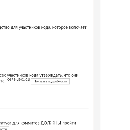
ство для участников кода, которое включает
сех участников кода утверждать, что они
[OSPS-LE-01.01]
те.
Показать подробности
и статуса для коммитов ДОЛЖНЫ пройти
ости