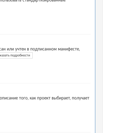
спользовать стандартизированные
ан или учтен в подписанном манифесте,
казать подробности
писание того, как проект выбирает, получает