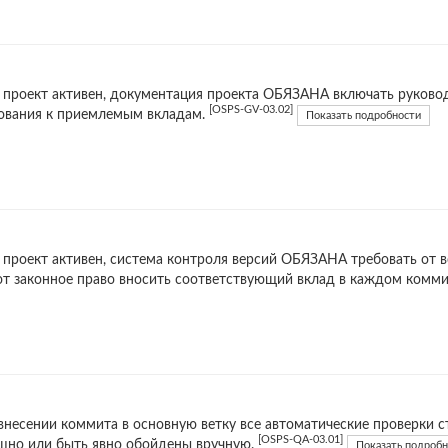
 проект активен, документация проекта ОБЯЗАНА включать руковод
[OSPS-GV-03.02]
ования к приемлемым вкладам.
Показать подробности
 проект активен, система контроля версий ОБЯЗАНА требовать от в
т законное право вносить соответствующий вклад в каждом комми
внесении коммита в основную ветку все автоматические проверк
[OSPS-QA-03.01]
шно или быть явно обойдены вручную.
Показать подробн