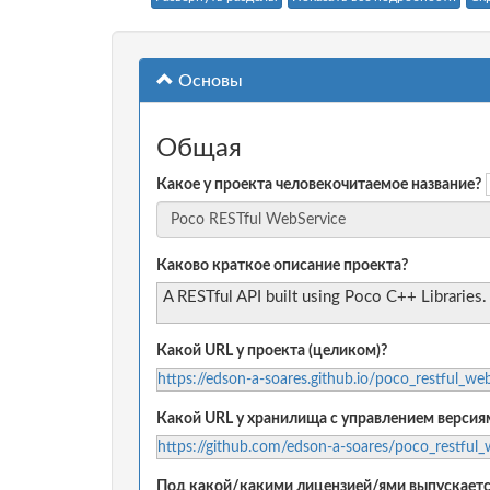
Основы
Общая
Какое у проекта человекочитаемое название?
Каково краткое описание проекта?
A RESTful API built using Poco C++ Libraries.
Какой URL у проекта (целиком)?
https://edson-a-soares.github.io/poco_restful_we
Какой URL у хранилища с управлением версиям
https://github.com/edson-a-soares/poco_restful_
Под какой/какими лицензией/ями выпускаетс