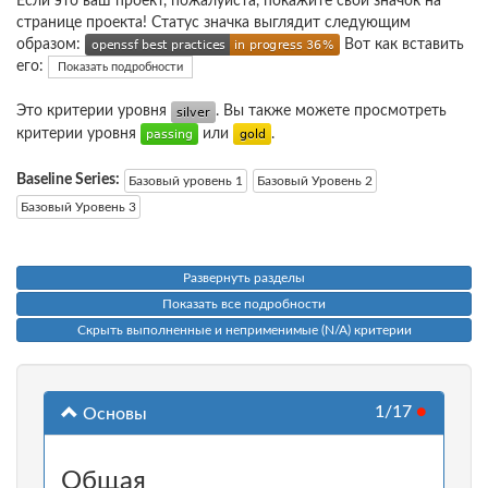
Если это ваш проект, пожалуйста, покажите свой значок на
странице проекта! Статус значка выглядит следующим
образом:
Вот как вставить
его:
Показать подробности
Это критерии уровня
. Вы также можете просмотреть
критерии уровня
или
.
Baseline Series:
Базовый уровень 1
Базовый Уровень 2
Базовый Уровень 3
Развернуть разделы
Показать все подробности
Скрыть выполненные и неприменимые (N/A) критерии
1/17
●
Основы
Общая