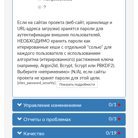
?
Если на сайтах проекта (веб-сайт, хранилище и
URL-адреса загрузки) хранятся пароли для
аутентификации внешних пользователей,
НЕОБХОДИМО хранить пароли как
итерированные хеши с отдельной "солью" для
каждого пользователя с использованием
алгоритма (итерированного) растяжения ключа
(например, Argon2id, Bcrypt, Scrypt или PBKDF2).
Выберите «неприменимо» (N/A), если сайты
проекта не хранят пароли для этой цели.
[sites_password_security]
Показать подробности
0/1
●
Управление изменениями
0/3
●
Отчеты о проблемах
0/19
●
Качество