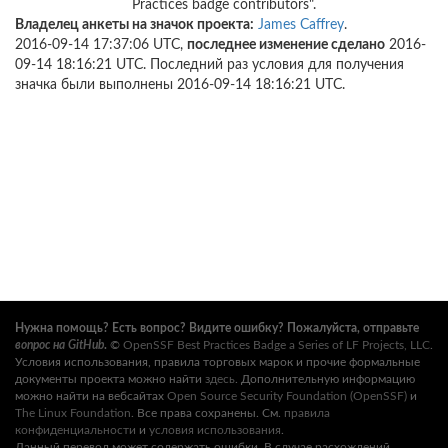
Practices badge contributors".
Владелец анкеты на значок проекта:
James Caffrey
.
2016-09-14 17:37:06 UTC,
последнее изменение сделано
2016-
09-14 18:16:21 UTC. Последний раз условия для получения
значка были выполнены 2016-09-14 18:16:21 UTC.
Нужна помощь? Есть вопрос? Видите ошибку? Пожалуйста, отправьте
вопрос на GitHub
.
©
OpenSSF Best Practices Badge a Series of LF Projects, LLC
.
Условия использования, правила торговых марок и прочие формальные
документы проекта можно найти
здесь
. Дополнительную информацию
можно найти на вебсайтах
Open Source Security Foundation (OpenSSF)
и
The Linux Foundation
. Все права сохранены. См.
правила
конфиденциальности
и
условия использования
.
Данный перевод может содержать ошибки. В случае расхождений