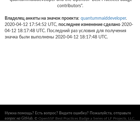
contributors".
Владелец анкеты на значок проекта:
quantummaiddeveloper
.
2020-04-12 17:54:52 UTC,
последнее изменение сделано
2020-
04-12 18:17:48 UTC. Последний раз условия для получения
значка были выполнены 2020-04-12 18:17:48 UTC.
Нужна помощь? Есть вопрос? Видите ошибку? Пожалуйста, отправьте
вопрос на GitHub
.
©
OpenSSF Best Practices Badge a Series of LF Projects, LLC
.
Условия использования, правила торговых марок и прочие формальные
документы проекта можно найти
здесь
. Дополнительную информацию
можно найти на вебсайтах
Open Source Security Foundation (OpenSSF)
и
The Linux Foundation
. Все права сохранены. См.
правила