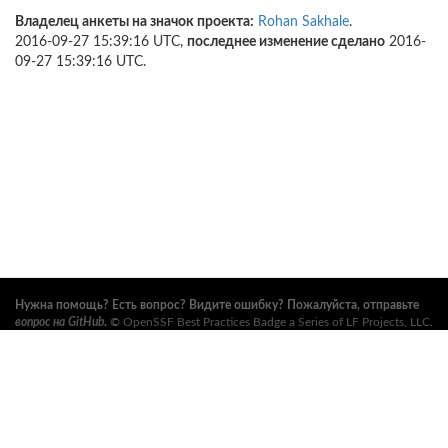
Владелец анкеты на значок проекта:
Rohan Sakhale
.
2016-09-27 15:39:16 UTC,
последнее изменение сделано
2016-
09-27 15:39:16 UTC.
Нужна помощь? Есть вопрос? Видите ошибку? Пожалуйста, отправьте
вопрос на GitHub
.
©
OpenSSF Best Practices Badge a Series of LF Projects, LLC
.
Условия использования, правила торговых марок и прочие формальные
документы проекта можно найти
здесь
. Дополнительную информацию
можно найти на вебсайтах
Open Source Security Foundation (OpenSSF)
и
The Linux Foundation
. Все права сохранены. См.
правила
конфиденциальности
и
условия использования
.
Данный перевод может содержать ошибки. В случае расхождений
главенствует английский оригинал.