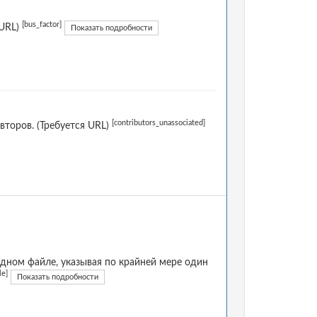
[bus_factor]
 URL)
Показать подробности
[contributors_unassociated]
торов. (Требуется URL)
дном файле, указывая по крайней мере один
le]
Показать подробности