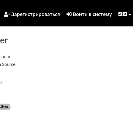
Зарегистрироваться
Войти в систему
yer
ьно и
 Source
ка
.