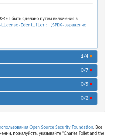
ОЖЕТ быть сделано путем включения в
-License-Identifier: [SPDX-выражение
1/4
●
0/7
●
0/5
●
0/2
●
использования
Open Source Security Foundation
. Все
и, пожалуйста, указывайте "Charles Follet and the