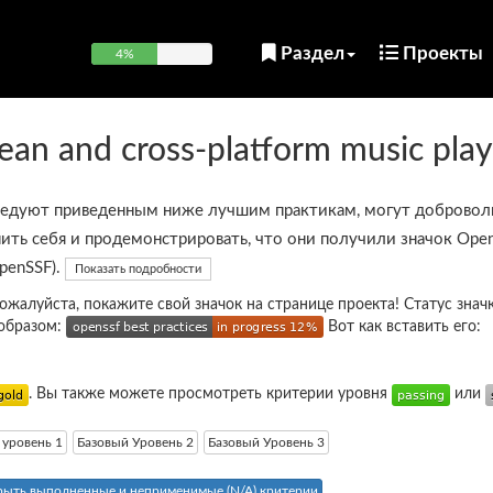
Раздел
Проекты
4%
lean and cross-platform music pla
ледуют приведенным ниже лучшим практикам, могут добровол
ить себя и продемонстрировать, что они получили значок Open
OpenSSF).
Показать подробности
пожалуйста, покажите свой значок на странице проекта! Статус знач
образом:
Вот как вставить его:
. Вы также можете просмотреть критерии уровня
или
 уровень 1
Базовый Уровень 2
Базовый Уровень 3
рыть выполненные и неприменимые (N/A) критерии