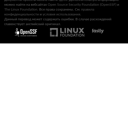
можно найти на вебсайтах
Open Source Security Foundation (OpenSSF)
и
The Linux Foundation
. Все права сохранены. См.
правила
конфиденциальности
и
условия использования
.
Данный перевод может содержать ошибки. В случае расхождений
главенствует английский оригинал.