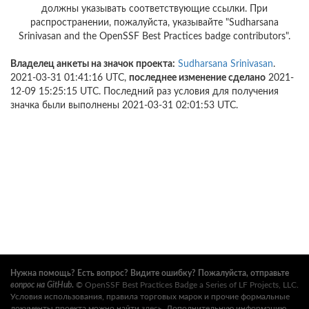
должны указывать соответствующие ссылки. При
распространении, пожалуйста, указывайте "Sudharsana
Srinivasan and the OpenSSF Best Practices badge contributors".
Владелец анкеты на значок проекта:
Sudharsana Srinivasan
.
2021-03-31 01:41:16 UTC,
последнее изменение сделано
2021-
12-09 15:25:15 UTC. Последний раз условия для получения
значка были выполнены 2021-03-31 02:01:53 UTC.
Нужна помощь? Есть вопрос? Видите ошибку? Пожалуйста, отправьте
вопрос на GitHub
.
©
OpenSSF Best Practices Badge a Series of LF Projects, LLC
.
Условия использования, правила торговых марок и прочие формальные
документы проекта можно найти
здесь
. Дополнительную информацию