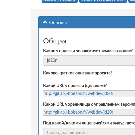
Основы
Общая
Какое у проекта человекочитаемое название?
Каково краткое описание проекта?
Какой URL у проекта (целиком)?
http://gitlab.j-boisson.fr/webdev/jd20r
Какой URL у хранилища с управлением версиям
http://gitlab.j-boisson.fr/webdev/jd20r
Под какой/какими лицензией/ями выпускаетс