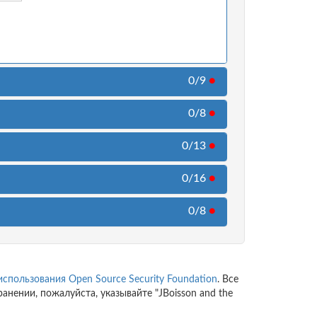
0/9
●
0/8
●
0/13
●
0/16
●
0/8
●
использования
Open Source Security Foundation
. Все
нении, пожалуйста, указывайте "JBoisson and the