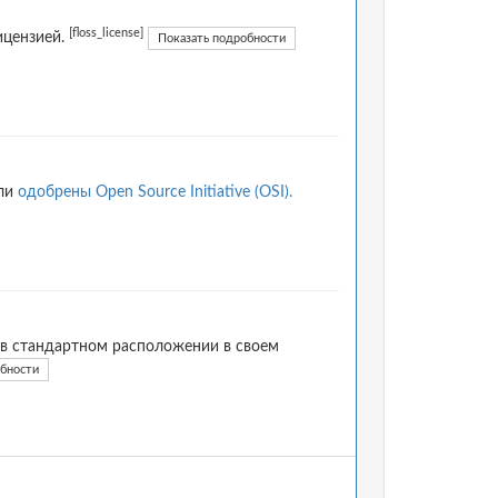
[floss_license]
ицензией.
Показать подробности
ыли
одобрены Open Source Initiative (OSI).
 в стандартном расположении в своем
обности