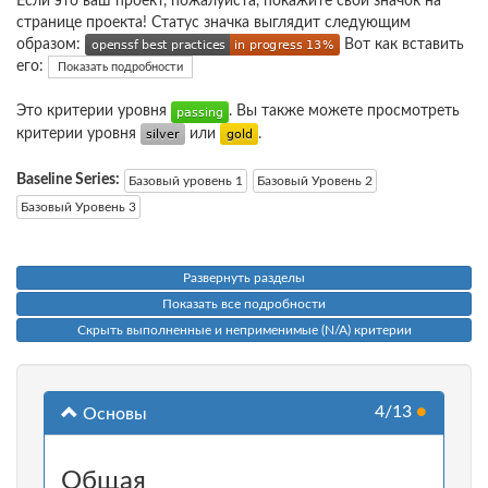
Если это ваш проект, пожалуйста, покажите свой значок на
странице проекта! Статус значка выглядит следующим
образом:
Вот как вставить
его:
Показать подробности
Это критерии уровня
. Вы также можете просмотреть
критерии уровня
или
.
Baseline Series:
Базовый уровень 1
Базовый Уровень 2
Базовый Уровень 3
Развернуть разделы
Показать все подробности
Скрыть выполненные и неприменимые (N/A) критерии
4/13
●
Основы
Общая