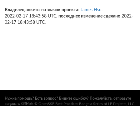
Владелец анкеты на значок проекта:
James Hsu
.
2022-02-17 18:43:58 UTC,
последнее изменение сделано
2022-
02-17 18:43:58 UTC.
Нужна помощь? Есть вопрос? Видите ошибку? Пожалуйста, отправьте
вопрос на GitHub
.
©
OpenSSF Best Practices Badge a Series of LF Projects, LLC
.
Условия использования, правила торговых марок и прочие формальные
документы проекта можно найти
здесь
. Дополнительную информацию
можно найти на вебсайтах
Open Source Security Foundation (OpenSSF)
и
The Linux Foundation
. Все права сохранены. См.
правила
конфиденциальности
и
условия использования
.
Данный перевод может содержать ошибки. В случае расхождений