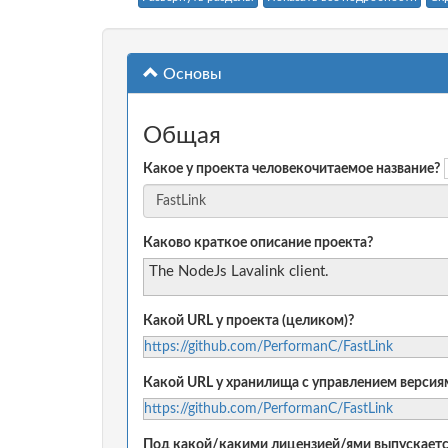
Основы
Общая
Какое у проекта человекочитаемое название?
Каково краткое описание проекта?
The NodeJs Lavalink client.
Какой URL у проекта (целиком)?
https://github.com/PerformanC/FastLink
Какой URL у хранилища с управлением версиям
https://github.com/PerformanC/FastLink
Под какой/какими лицензией/ями выпускаетс