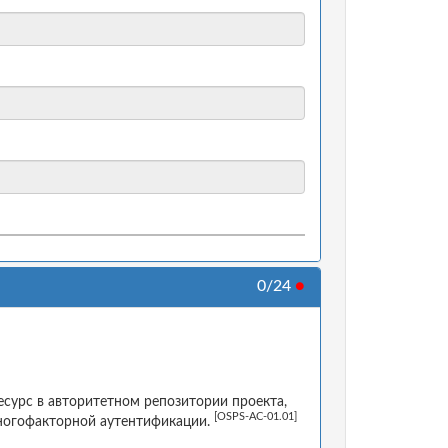
0/24
●
есурс в авторитетном репозитории проекта,
[OSPS-AC-01.01]
ногофакторной аутентификации.