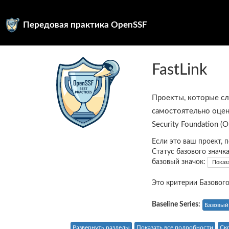
Передовая практика OpenSSF
FastLink
Проекты, которые с
самостоятельно оцен
Security Foundation (
Если это ваш проект, 
Статус базового значк
базовый значок:
Показ
Это критерии Базового
Baseline Series:
Базовый
Развернуть разделы
Показать все подробности
Ск