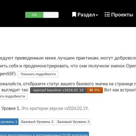
Раздел
Проекты
0%
ледуют приведенным ниже лучшим практикам, могут добровол
ить себя и продемонстрировать, что они получили значок Open
OpenSSF).
Показать подробности
пожалуйста, отобразите статус вашего базового значка на странице 
а выглядит так:
Вот как встроит
ать подробности
 Уровня 1.
Это критерии версии v2026.02.19.
 уровень 1
Базовый Уровень 2
Базовый Уровень 3
рыть выполненные и неприменимые (N/A) критерии