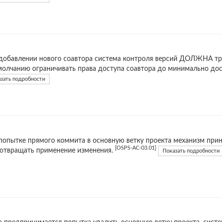
добавлении нового соавтора система контроля версий ДОЛЖНА тре
молчанию ограничивать права доступа соавтора до минимально до
зать подробности
попытке прямого коммита в основную ветку проекта механизм п
[OSPS-AC-03.01]
отвращать применение изменения.
Показать подробности