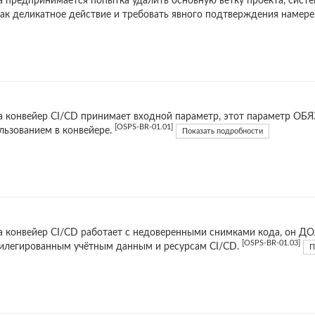
а предпринимается попытка удалить основную ветку проекта, сис
как деликатное действие и требовать явного подтверждения намер
а конвейер CI/CD принимает входной параметр, этот параметр ОБ
[OSPS-BR-01.01]
льзованием в конвейере.
Показать подробности
а конвейер CI/CD работает с недоверенными снимками кода, он Д
[OSPS-BR-01.03]
илегированным учётным данным и ресурсам CI/CD.
П