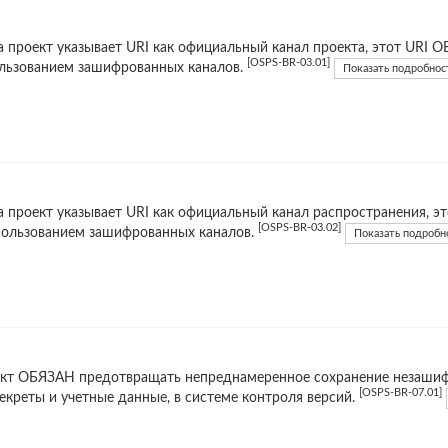
а проект указывает URI как официальный канал проекта, этот URI 
[OSPS-BR-03.01]
льзованием зашифрованных каналов.
Показать подробнос
а проект указывает URI как официальный канал распространения, 
[OSPS-BR-03.02]
пользованием зашифрованных каналов.
Показать подробн
кт ОБЯЗАН предотвращать непреднамеренное сохранение незашиф
[OSPS-BR-07.01]
секреты и учетные данные, в системе контроля версий.