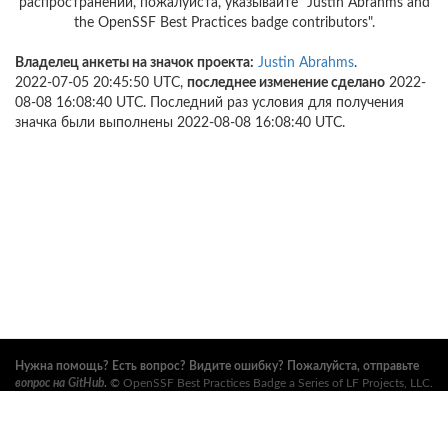
распространении, пожалуйста, указывайте "Justin Abrahms and
the OpenSSF Best Practices badge contributors".
Владелец анкеты на значок проекта:
Justin Abrahms
.
2022-07-05 20:45:50 UTC,
последнее изменение сделано
2022-
08-08 16:08:40 UTC. Последний раз условия для получения
значка были выполнены 2022-08-08 16:08:40 UTC.
Нужна помощь? Есть вопрос? Видите ошибку? Пожалуйста, отправьте
вопрос на GitHub
.
©
OpenSSF Best Practices Badge a Series of LF Projects, LLC
.
Условия использования, правила торговых марок и прочие формальные
документы проекта можно найти
здесь
. Дополнительную информацию
можно найти на вебсайтах
Open Source Security Foundation (OpenSSF)
и