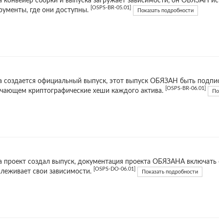
а конвейер сборки и выпуска загружает зависимости, он ОБЯЗАН и
[OSPS-BR-05.01]
рументы, где они доступны.
Показать подробности
а создается официальный выпуск, этот выпуск ОБЯЗАН быть подпис
[OSPS-BR-06.01]
чающем криптографические хеши каждого актива.
По
а проект создал выпуск, документация проекта ОБЯЗАНА включать о
[OSPS-DO-06.01]
слеживает свои зависимости.
Показать подробности