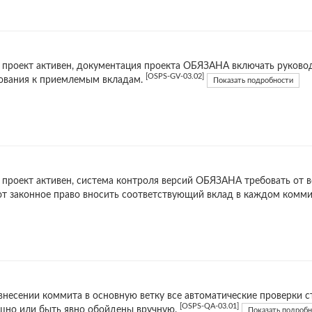
 проект активен, документация проекта ОБЯЗАНА включать руковод
[OSPS-GV-03.02]
ования к приемлемым вкладам.
Показать подробности
 проект активен, система контроля версий ОБЯЗАНА требовать от в
т законное право вносить соответствующий вклад в каждом комми
внесении коммита в основную ветку все автоматические проверк
[OSPS-QA-03.01]
шно или быть явно обойдены вручную.
Показать подробн