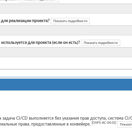
 для реализации проекта?
Показать подробности
)
используется для проекта (если он есть)?
Показать подробности
а задача CI/CD выполняется без указания прав доступа, система C
[OSPS-AC-04.01]
мальные права, предоставленные в конвейере.
Показат