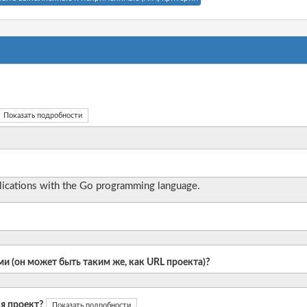
Показать подробности
plications with the Go programming language.
и (он может быть таким же, как URL проекта)?
я проект?
Показать подробности