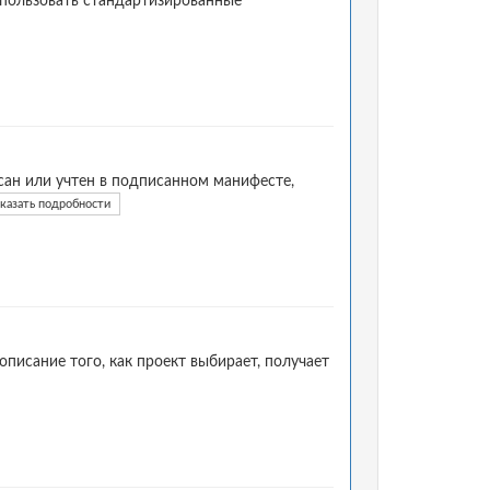
спользовать стандартизированные
ан или учтен в подписанном манифесте,
казать подробности
писание того, как проект выбирает, получает