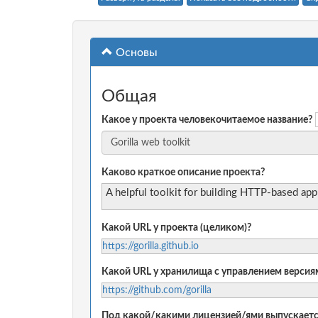
Основы
Общая
Какое у проекта человекочитаемое название?
Каково краткое описание проекта?
A helpful toolkit for building HTTP-based ap
Какой URL у проекта (целиком)?
https://gorilla.github.io
Какой URL у хранилища с управлением версиям
https://github.com/gorilla
Под какой/какими лицензией/ями выпускаетс