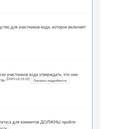
ство для участников кода, которое включает
сех участников кода утверждать, что они
[OSPS-LE-01.01]
те.
Показать подробности
и статуса для коммитов ДОЛЖНЫ пройти
ости