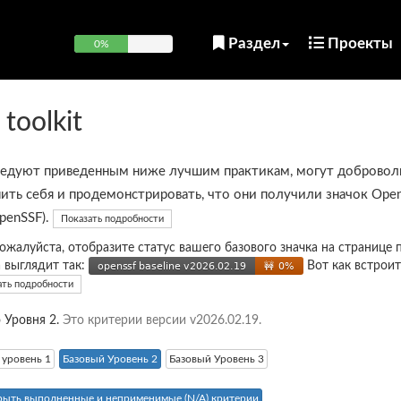
Раздел
Проекты
0%
 toolkit
ледуют приведенным ниже лучшим практикам, могут добровол
ить себя и продемонстрировать, что они получили значок Open
OpenSSF).
Показать подробности
пожалуйста, отобразите статус вашего базового значка на странице 
а выглядит так:
Вот как встроит
ать подробности
 Уровня 2.
Это критерии версии v2026.02.19.
 уровень 1
Базовый Уровень 2
Базовый Уровень 3
рыть выполненные и неприменимые (N/A) критерии