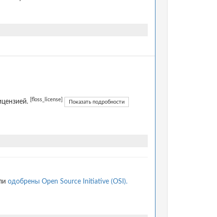
[floss_license]
ицензией.
Показать подробности
ыли
одобрены Open Source Initiative (OSI).