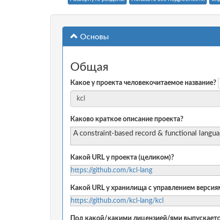
Основы
Общая
Какое у проекта человекочитаемое название?
Каково краткое описание проекта?
A constraint-based record & functional langu
Какой URL у проекта (целиком)?
https://github.com/kcl-lang
Какой URL у хранилища с управлением версиям
https://github.com/kcl-lang/kcl
Под какой/какими лицензией/ями выпускаетс