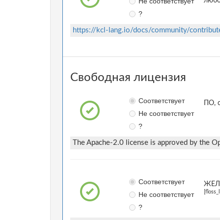
Не соответствует
любо
?
https://kcl-lang.io/docs/community/contribut
Свободная лицензия
Соответствует
ПО, 
Не соответствует
?
The Apache-2.0 license is approved by the Ope
Соответствует
ЖЕЛА
[floss_
Не соответствует
?