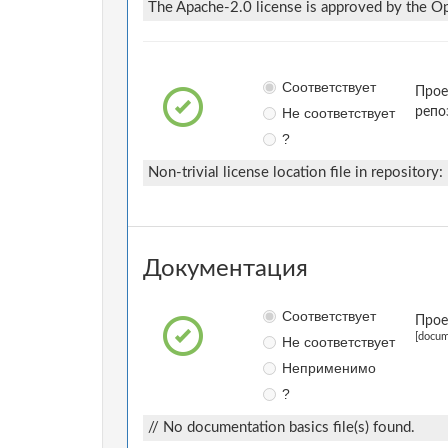
The Apache-2.0 license is approved by the Ope
Соответствует
Прое
Не соответствует
репо
?
Non-trivial license location file in repository:
Документация
Соответствует
Прое
[docum
Не соответствует
Неприменимо
?
// No documentation basics file(s) found.