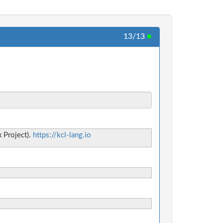
13/13
●
 Project).
https://kcl-lang.io