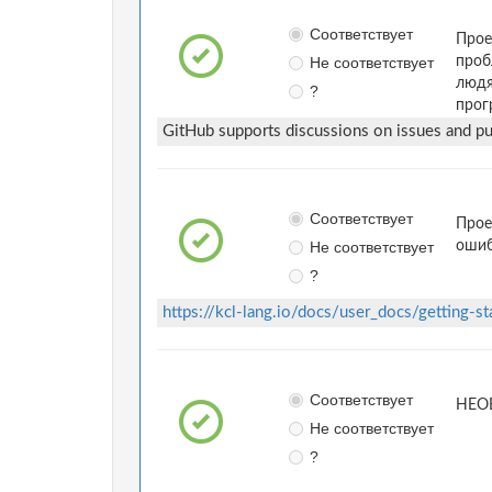
Соответствует
Прое
Не соответствует
проб
людя
?
прог
GitHub supports discussions on issues and pul
Соответствует
Прое
Не соответствует
ошиб
?
https://kcl-lang.io/docs/user_docs/getting-st
Соответствует
НЕОБ
Не соответствует
?