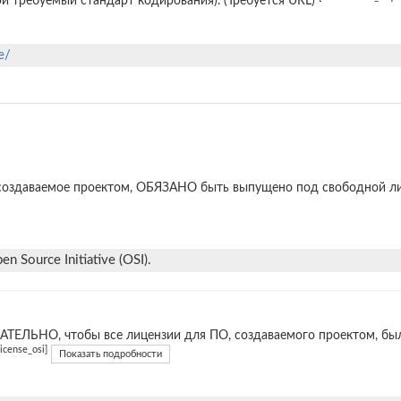
й требуемый стандарт кодирования). (Требуется URL)
e/
создаваемое проектом, ОБЯЗАНО быть выпущено под свободной л
n Source Initiative (OSI).
ТЕЛЬНО, чтобы все лицензии для ПО, создаваемого проектом, б
license_osi]
Показать подробности