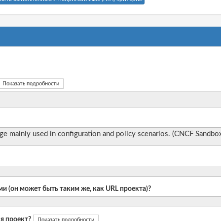
Показать подробности
age mainly used in configuration and policy scenarios. (CNCF Sandbox
и (он может быть таким же, как URL проекта)?
я проект?
Показать подробности