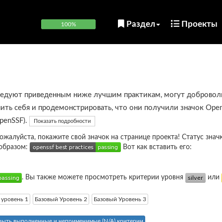
Раздел
Проекты
100%
ледуют приведенным ниже лучшим практикам, могут добровол
ить себя и продемонстрировать, что они получили значок Open
OpenSSF).
Показать подробности
пожалуйста, покажите свой значок на странице проекта! Статус знач
образом:
Вот как вставить его:
. Вы также можете просмотреть критерии уровня
или
 уровень 1
Базовый Уровень 2
Базовый Уровень 3
рыть выполненные и неприменимые (N/A) критерии