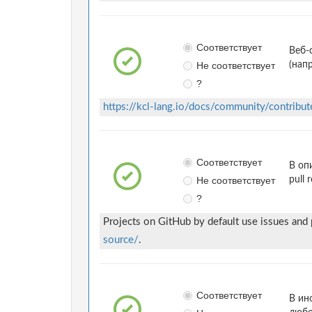
Соответствует
Веб-
Не соответствует
(нап
?
https://kcl-lang.io/docs/community/contribut
Соответствует
В оп
Не соответствует
pull 
?
Projects on GitHub by default use issues and
source/
.
Соответствует
В ин