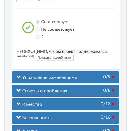
Соответствует
Не соответствует
?
НЕОБХОДИМО, чтобы проект поддерживался.
[maintained]
Показать подробности
0/9
●
Управление изменениями
0/8
●
Отчеты о проблемах
0/13
●
Качество
0/16
●
Безопасность
0/8
●