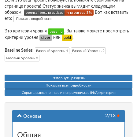
Если это ваш проект, пожалуйста, покажите свой значок на
странице проекта! Статус значка выглядит следующим
образом:
Вот как вставить
его:
Показать подробности
Это критерии уровня
. Вы также можете просмотреть
критерии уровня
или
.
Baseline Series:
Базовый уровень 1
Базовый Уровень 2
Базовый Уровень 3
Развернуть разделы
Показать все подробности
Скрыть выполненные и неприменимые (N/A) критерии
2/13
●
Основы
Общая