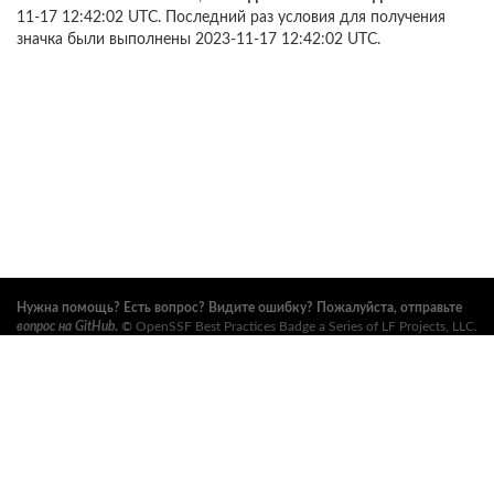
11-17 12:42:02 UTC. Последний раз условия для получения
значка были выполнены 2023-11-17 12:42:02 UTC.
Нужна помощь? Есть вопрос? Видите ошибку? Пожалуйста, отправьте
вопрос на GitHub
.
©
OpenSSF Best Practices Badge a Series of LF Projects, LLC
.
Условия использования, правила торговых марок и прочие формальные
документы проекта можно найти
здесь
. Дополнительную информацию
можно найти на вебсайтах
Open Source Security Foundation (OpenSSF)
и
The Linux Foundation
. Все права сохранены. См.
правила
конфиденциальности
и
условия использования
.
Данный перевод может содержать ошибки. В случае расхождений
главенствует английский оригинал.