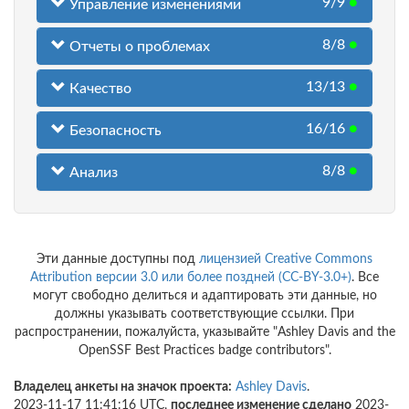
9/9
●
Управление изменениями
8/8
●
Отчеты о проблемах
13/13
●
Качество
16/16
●
Безопасность
8/8
●
Анализ
Эти данные доступны под
лицензией Creative Commons
Attribution версии 3.0 или более поздней (CC-BY-3.0+)
. Все
могут свободно делиться и адаптировать эти данные, но
должны указывать соответствующие ссылки. При
распространении, пожалуйста, указывайте "Ashley Davis and the
OpenSSF Best Practices badge contributors".
Владелец анкеты на значок проекта:
Ashley Davis
.
2023-11-17 11:41:16 UTC,
последнее изменение сделано
2023-