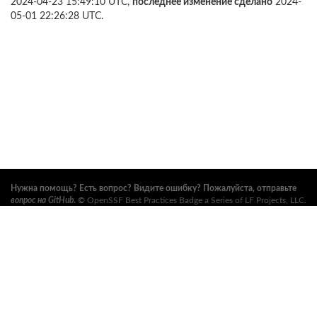
2024-04-23 15:49:10 UTC,
последнее изменение сделано
2024-
05-01 22:26:28 UTC.
Нужна помощь? Есть вопрос? Видите ошибку? Пожалуйста, отправьте
вопрос на GitHub
.
©
OpenSSF Best Practices Badge a Series of LF Projects, LLC
.
Условия использования, правила торговых марок и прочие формальные
документы проекта можно найти
здесь
. Дополнительную информацию
можно найти на вебсайтах
Open Source Security Foundation (OpenSSF)
и
The Linux Foundation
. Все права сохранены. См.
правила
конфиденциальности
и
условия использования
.
Данный перевод может содержать ошибки. В случае расхождений
главенствует английский оригинал.