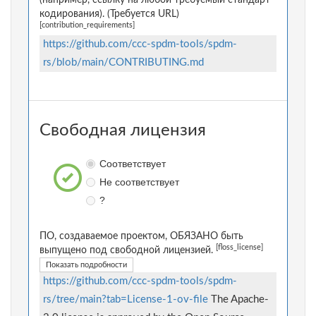
(например, ссылку на любой требуемый стандарт
кодирования). (Требуется URL)
[contribution_requirements]
https://github.com/ccc-spdm-tools/spdm-
rs/blob/main/CONTRIBUTING.md
Свободная лицензия
Соответствует
Не соответствует
?
ПО, создаваемое проектом, ОБЯЗАНО быть
[floss_license]
выпущено под свободной лицензией.
Показать подробности
https://github.com/ccc-spdm-tools/spdm-
rs/tree/main?tab=License-1-ov-file
The Apache-