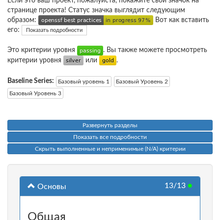
Если это ваш проект, пожалуйста, покажите свой значок на
странице проекта! Статус значка выглядит следующим
образом:
Вот как вставить
его:
Показать подробности
Это критерии уровня
. Вы также можете просмотреть
критерии уровня
или
.
Baseline Series:
Базовый уровень 1
Базовый Уровень 2
Базовый Уровень 3
Развернуть разделы
Показать все подробности
Скрыть выполненные и неприменимые (N/A) критерии
13/13
●
Основы
Общая