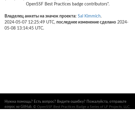
OpenSSF Best Practices badge contributors".
Владелец анкеты на значок проекта:
Sal Kimmich
.
2024-05-07 12:25:49 UTC,
последнее изменение сделано
2024-
05-08 13:14:45 UTC.
Нужна помощь? Есть вопрос? Видите ошибку? Пожалуйста, отправьте
вопрос на GitHub
.
©
OpenSSF Best Practices Badge a Series of LF Projects, LLC
.
Условия использования, правила торговых марок и прочие формальные
документы проекта можно найти
здесь
. Дополнительную информацию
можно найти на вебсайтах
Open Source Security Foundation (OpenSSF)
и
The Linux Foundation
. Все права сохранены. См.
правила
конфиденциальности
и
условия использования
.