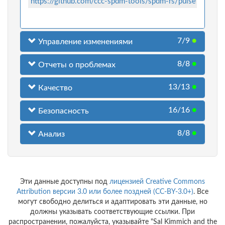
https://github.com/ccc-spdm-tools/spdm-rs/pulse
7/9
●
Управление изменениями
8/8
●
Отчеты о проблемах
13/13
●
Качество
16/16
●
Безопасность
8/8
●
Анализ
Эти данные доступны под
лицензией Creative Commons
Attribution версии 3.0 или более поздней (CC-BY-3.0+)
. Все
могут свободно делиться и адаптировать эти данные, но
должны указывать соответствующие ссылки. При
распространении, пожалуйста, указывайте "Sal Kimmich and the