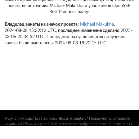
качестве источника Michael Makukha и участников OpenSSF
Best Practices badge.
Владелец анкеты на значок проекта:
Michael Makukha
.
2024-08-08 15:39:12 UTC,
последнее изменение сделано
2025-
03-06 20:04:52 UTC. Последний раз условия для получения
значка были выполнены 2024-08-08 18:20:15 UTC.
Нужна помощь? Есть вопрос? Видите ошибку? Пожалуйста, отправьте
вопрос на GitHub
.
©
OpenSSF Best Practices Badge a Series of LF Projects, LLC
.
Условия использования, правила торговых марок и прочие формальные
документы проекта можно найти
здесь
. Дополнительную информацию