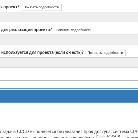
я проект?
Показать подробности
 для реализации проекта?
Показать подробности
)
используется для проекта (если он есть)?
Показать подробности
а задача CI/CD выполняется без указания прав доступа, система C
[OSPS-AC-04.01]
мальные права, предоставленные в конвейере.