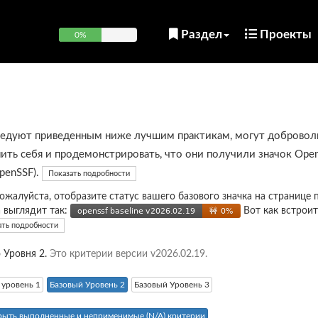
Раздел
Проекты
0%
ледуют приведенным ниже лучшим практикам, могут добровол
ить себя и продемонстрировать, что они получили значок Open
OpenSSF).
Показать подробности
пожалуйста, отобразите статус вашего базового значка на странице 
а выглядит так:
Вот как встроит
ать подробности
 Уровня 2.
Это критерии версии v2026.02.19.
 уровень 1
Базовый Уровень 2
Базовый Уровень 3
рыть выполненные и неприменимые (N/A) критерии