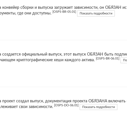
а конвейер сборки и выпуска загружает зависимости, он ОБЯЗАН и
[OSPS-BR-05.01]
рументы, где они доступны.
Показать подробности
а создается официальный выпуск, этот выпуск ОБЯЗАН быть подпис
[OSPS-BR-06.01]
чающем криптографические хеши каждого актива.
По
а проект создал выпуск, документация проекта ОБЯЗАНА включать о
[OSPS-DO-06.01]
слеживает свои зависимости.
Показать подробности