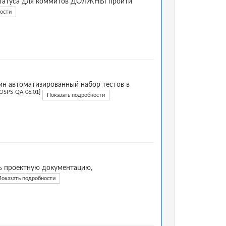
и статуса для коммитов ДОЛЖНЫ пройти
ости
н автоматизированный набор тестов в
[OSPS-QA-06.01]
Показать подробности
ь проектную документацию,
Показать подробности