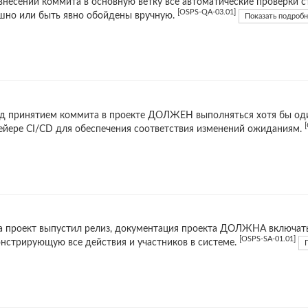
внесении коммита в основную ветку все автоматические проверк
[OSPS-QA-03.01]
шно или быть явно обойдены вручную.
Показать подробн
д принятием коммита в проекте ДОЛЖЕН выполняться хотя бы оди
ейере CI/CD для обеспечения соответствия изменений ожиданиям.
а проект выпустил релиз, документация проекта ДОЛЖНА включат
[OSPS-SA-01.01]
нстрирующую все действия и участников в системе.