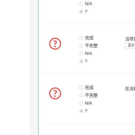
N/A
?
完成
当项
不完整
显示
N/A
?
完成
在活
不完整
N/A
?