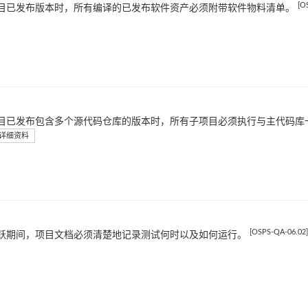
[O
目已发布版本时，所有编译的已发布软件资产必须附带软件物料清单。
目已发布包含多个源代码仓库的版本时，所有子项目必须执行与主代码库
详细资料
[OSPS-QA-06.02]
跃期间，项目文档必须清楚地记录测试何时以及如何运行。