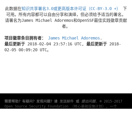
此数据在
知识共享署名3.0或更高版本许可证（CC-BY-3.0 +）
下
可用。所有内容都可以自由分享和演绎，但必须给予适当的署名。
请署名为James Michael Adoremos和OpenSSF最佳实践徽章贡献
者。
项目徽章条目拥有者：
James Michael Adoremos
.
最后更新于
2018-02-04 23:57:16 UTC,
最后更新于
2018-
02-05 00:09:20 UTC。
需要帮助？有疑问？发现问题？请
发送邮件
或
提出问题
.
© 2015-2017
Open Source Security Foundation （核心基础设施计划）
, 一个
Linux 基金会
合作项目。版权所有。 请查阅我们的
隐私策略
和
使用条
款
.
此翻译可能包含错误。如有冲突，以英文原文为准。