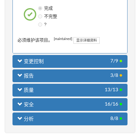
完成
不完整
?
[maintained]
必须维护该项目。
显示详细资料
7/9
●
变更控制
3/8
●
报告
13/13
●
质量
16/16
●
安全
8/8
●
分析