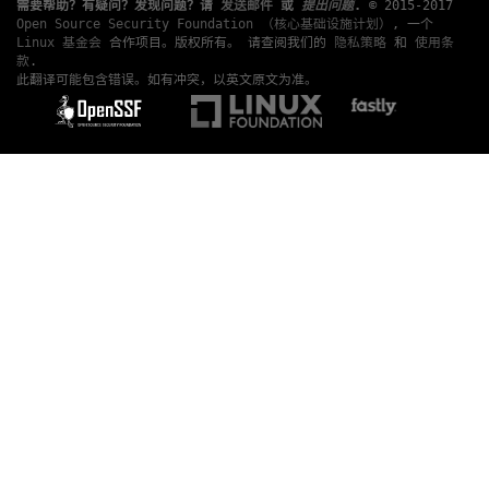
需要帮助？有疑问？发现问题？请
发送邮件
或
提出问题
.
© 2015-2017
Open Source Security Foundation （核心基础设施计划）
, 一个
Linux 基金会
合作项目。版权所有。 请查阅我们的
隐私策略
和
使用条
款
.
此翻译可能包含错误。如有冲突，以英文原文为准。