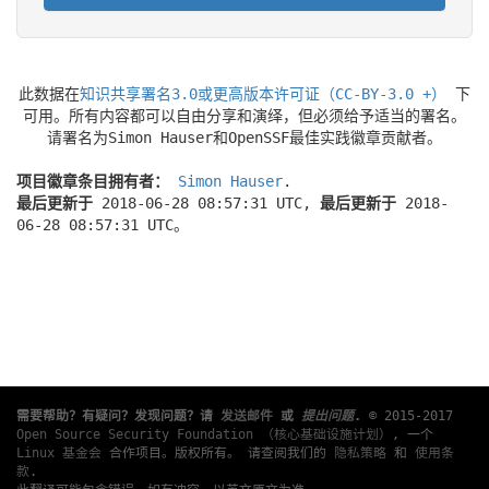
此数据在
知识共享署名3.0或更高版本许可证（CC-BY-3.0 +）
下
可用。所有内容都可以自由分享和演绎，但必须给予适当的署名。
请署名为Simon Hauser和OpenSSF最佳实践徽章贡献者。
项目徽章条目拥有者：
Simon Hauser
.
最后更新于
2018-06-28 08:57:31 UTC,
最后更新于
2018-
06-28 08:57:31 UTC。
需要帮助？有疑问？发现问题？请
发送邮件
或
提出问题
.
© 2015-2017
Open Source Security Foundation （核心基础设施计划）
, 一个
Linux 基金会
合作项目。版权所有。 请查阅我们的
隐私策略
和
使用条
款
.