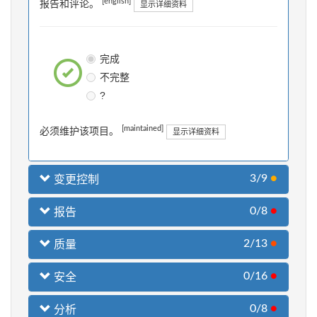
[english]
报告和评论。
显示详细资料
完成
不完整
?
[maintained]
必须维护该项目。
显示详细资料
3/9
●
变更控制
0/8
●
报告
2/13
●
质量
0/16
●
安全
0/8
●
分析