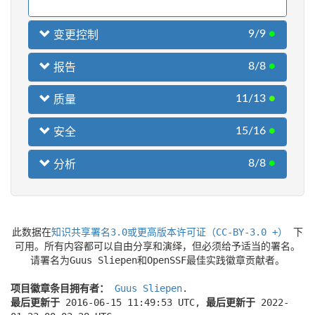
9/9
●
变更控制
8/8
●
报告
11/13
●
质量
15/16
●
安全
8/8
●
分析
此数据在
知识共享署名3.0或更高版本许可证（CC-BY-3.0 +）
下
可用。所有内容都可以自由分享和演绎，但必须给予适当的署名。
请署名为Guus Sliepen和OpenSSF最佳实践徽章贡献者。
项目徽章条目拥有者：
Guus Sliepen
.
最后更新于
2016-06-15 11:49:53 UTC,
最后更新于
2022-