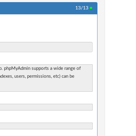
13/13
●
eb. phpMyAdmin supports a wide range of
exes, users, permissions, etc) can be