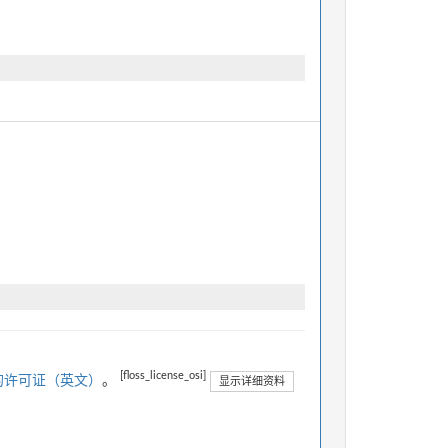
[floss_license_osi]
的许可证（英文）
。
显示详细资料