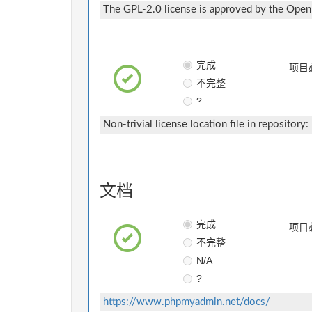
The GPL-2.0 license is approved by the Open S
完成
项目
不完整
?
Non-trivial license location file in repository:
文档
完成
项目
不完整
N/A
?
https://www.phpmyadmin.net/docs/