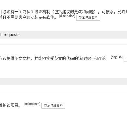
目必须有一个或多个讨论机制（包括建议的更改和问题），可搜索，允许通
[discussion]
并且不需要客户端安装专有软件。
显示详细资料
l requests.
[english]
应该提供英文文档，并能够接受英文的代码的错误报告和评论。
[maintained]
维护该项目。
显示详细资料