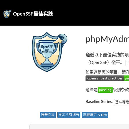
OpenSSF最佳实践
phpMyAdm
遵循以下最佳实践的项
（OpenSSF）徽章。
如果这是您的项目，请
这些是
级别条款
Baseline Series:
基准等级
展开面板
显示所有细节
隐藏满足 & N/A