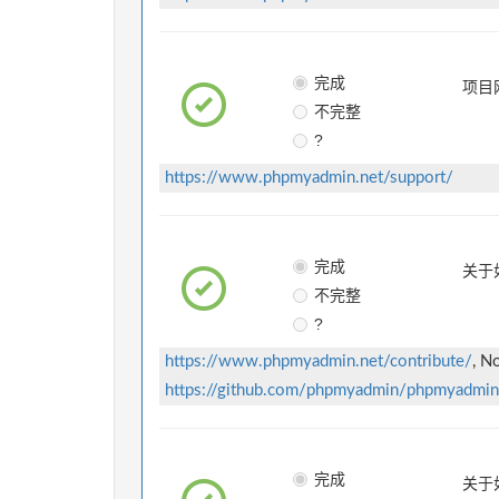
完成
项目
不完整
?
https://www.phpmyadmin.net/support/
完成
关于
不完整
?
https://www.phpmyadmin.net/contribute/
, N
https://github.com/phpmyadmin/phpmyadm
完成
关于