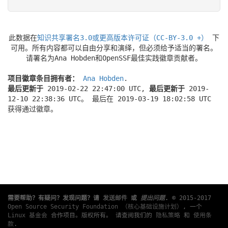
此数据在
知识共享署名3.0或更高版本许可证（CC-BY-3.0 +）
下
可用。所有内容都可以自由分享和演绎，但必须给予适当的署名。
请署名为Ana Hobden和OpenSSF最佳实践徽章贡献者。
项目徽章条目拥有者：
Ana Hobden
.
最后更新于
2019-02-22 22:47:00 UTC,
最后更新于
2019-
12-10 22:38:36 UTC。 最后在 2019-03-19 18:02:58 UTC
获得通过徽章。
需要帮助？有疑问？发现问题？请
发送邮件
或
提出问题
.
© 2015-2017
Open Source Security Foundation （核心基础设施计划）
, 一个
Linux 基金会
合作项目。版权所有。 请查阅我们的
隐私策略
和
使用条
款
.