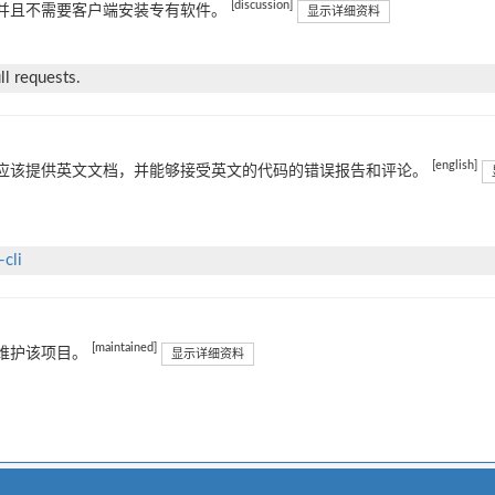
[discussion]
并且不需要客户端安装专有软件。
显示详细资料
l requests.
[english]
应该提供英文文档，并能够接受英文的代码的错误报告和评论。
cli
[maintained]
维护该项目。
显示详细资料