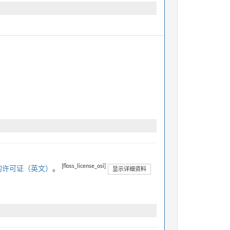
[floss_license_osi]
的许可证（英文）
。
显示详细资料