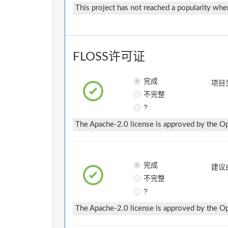
This project has not reached a popularity where 
FLOSS许可证
完成
项目
不完整
?
The Apache-2.0 license is approved by the Ope
完成
建议
不完整
?
The Apache-2.0 license is approved by the Ope