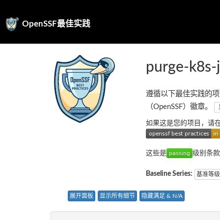
OpenSSF最佳实践
purge-k8s-j
遵循以下最佳实践的项
（OpenSSF）徽章。
如果这是您的项目，请
这些是
级别条款
Baseline Series:
基准等级
展开面板
显示所有细节
隐藏满足 & N/A