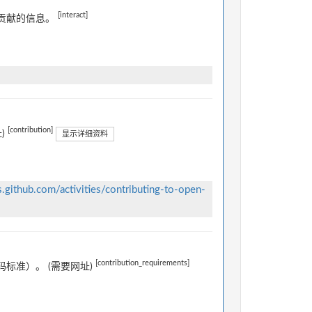
[interact]
贡献的信息。
[contribution]
)
显示详细资料
s.github.com/activities/contributing-to-open-
[contribution_requirements]
标准）。 (需要网址)