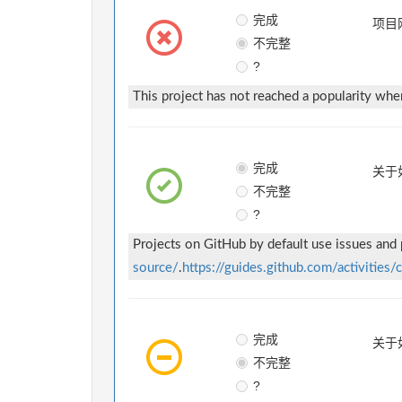
完成
项目
不完整
?
This project has not reached a popularity where 
完成
关于
不完整
?
Projects on GitHub by default use issues and
source/
.
https://guides.github.com/activities
完成
关于
不完整
?