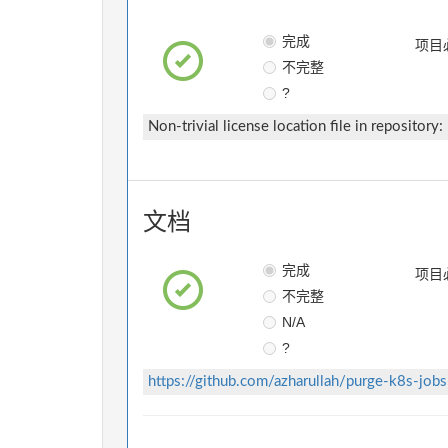
完成
项目
不完整
?
Non-trivial license location file in repository:
文档
完成
项目
不完整
N/A
?
https://github.com/azharullah/purge-k8s-jobs