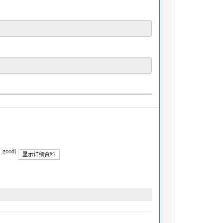
n_good]
显示详细资料