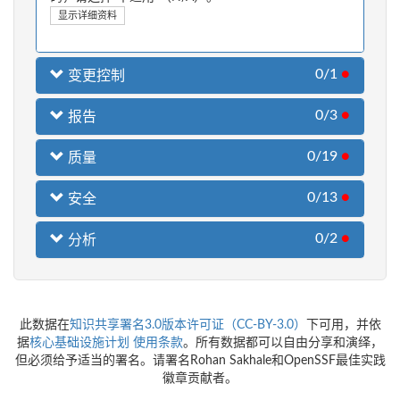
显示详细资料
0/1
●
变更控制
0/3
●
报告
0/19
●
质量
0/13
●
安全
0/2
●
分析
此数据在
知识共享署名3.0版本许可证（CC-BY-3.0）
下可用，并依
据
核心基础设施计划
使用条款
。所有数据都可以自由分享和演绎，
但必须给予适当的署名。请署名Rohan Sakhale和OpenSSF最佳实践
徽章贡献者。