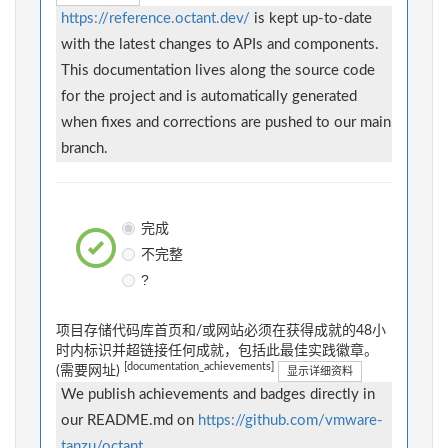
https://reference.octant.dev/
is kept up-to-date
with the latest changes to APIs and components.
This documentation lives along the source code
for the project and is automatically generated
when fixes and corrections are pushed to our main
branch.
完成
不完整
?
项目存储代码库首页和/或网站必须在获得成就的48小
时内标识并超链接任何成就，包括此最佳实践徽章。
[documentation_achievements]
(需要网址)
显示详细资料
We publish achievements and badges directly in
our README.md on
https://github.com/vmware-
tanzu/octant