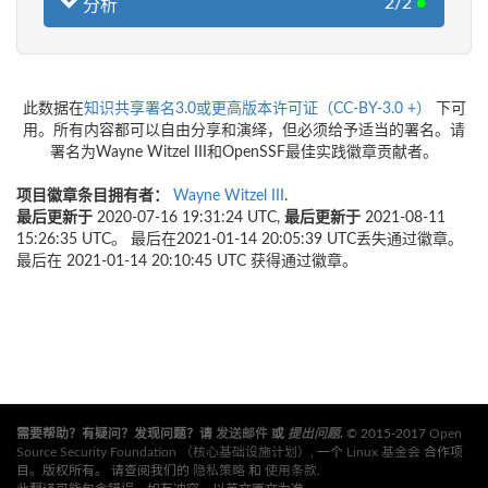
2/2
●
分析
此数据在
知识共享署名3.0或更高版本许可证（CC-BY-3.0 +）
下可
用。所有内容都可以自由分享和演绎，但必须给予适当的署名。请
署名为Wayne Witzel III和OpenSSF最佳实践徽章贡献者。
项目徽章条目拥有者：
Wayne Witzel III
.
最后更新于
2020-07-16 19:31:24 UTC,
最后更新于
2021-08-11
15:26:35 UTC。 最后在2021-01-14 20:05:39 UTC丢失通过徽章。
最后在 2021-01-14 20:10:45 UTC 获得通过徽章。
需要帮助？有疑问？发现问题？请
发送邮件
或
提出问题
.
© 2015-2017
Open
Source Security Foundation （核心基础设施计划）
, 一个
Linux 基金会
合作项
目。版权所有。 请查阅我们的
隐私策略
和
使用条款
.