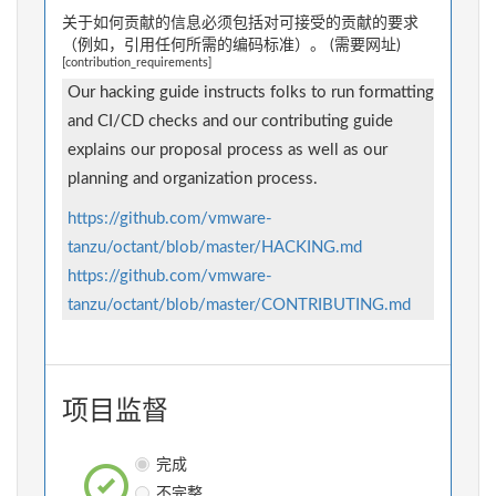
关于如何贡献的信息必须包括对可接受的贡献的要求
（例如，引用任何所需的编码标准）。 (需要网址)
[contribution_requirements]
Our hacking guide instructs folks to run formatting
and CI/CD checks and our contributing guide
explains our proposal process as well as our
planning and organization process.
https://github.com/vmware-
tanzu/octant/blob/master/HACKING.md
https://github.com/vmware-
tanzu/octant/blob/master/CONTRIBUTING.md
项目监督
完成
不完整