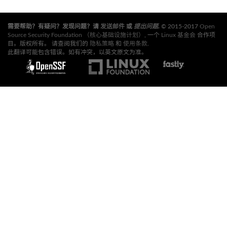
需要帮助？有疑问？发现问题？请
发送邮件
或
提出问题
.
© 2015-2017
Open
Source Security Foundation （核心基础设施计划）
, 一个
Linux 基金会
合作项
目。版权所有。 请查阅我们的
隐私策略
和
使用条款
.
此翻译可能包含错误。如有冲突，以英文原文为准。