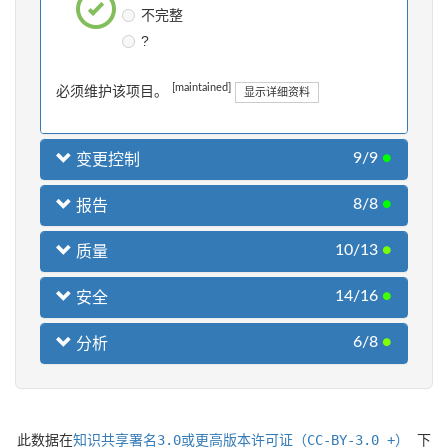
不完整
?
[maintained]
必须维护该项目。
显示详细资料
9/9
●
变更控制
8/8
●
报告
10/13
●
质量
14/16
●
安全
6/8
●
分析
此数据在
知识共享署名3.0或更高版本许可证（CC-BY-3.0 +）
下