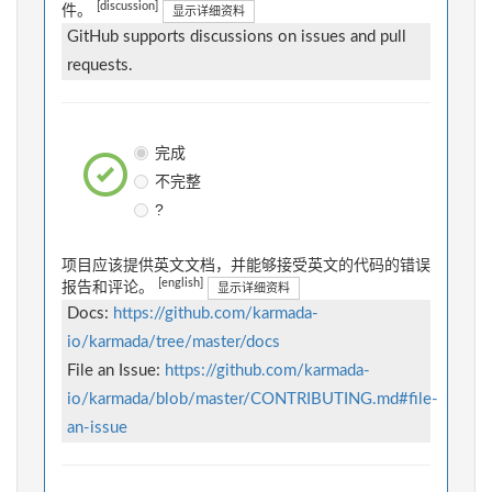
[discussion]
件。
显示详细资料
GitHub supports discussions on issues and pull
requests.
完成
不完整
?
项目应该提供英文文档，并能够接受英文的代码的错误
[english]
报告和评论。
显示详细资料
Docs:
https://github.com/karmada-
io/karmada/tree/master/docs
File an Issue:
https://github.com/karmada-
io/karmada/blob/master/CONTRIBUTING.md#file-
an-issue