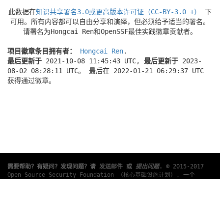
此数据在
知识共享署名3.0或更高版本许可证（CC-BY-3.0 +）
下
可用。所有内容都可以自由分享和演绎，但必须给予适当的署名。
请署名为Hongcai Ren和OpenSSF最佳实践徽章贡献者。
项目徽章条目拥有者：
Hongcai Ren
.
最后更新于
2021-10-08 11:45:43 UTC,
最后更新于
2023-
08-02 08:28:11 UTC。 最后在 2022-01-21 06:29:37 UTC
获得通过徽章。
需要帮助？有疑问？发现问题？请
发送邮件
或
提出问题
.
© 2015-2017
Open Source Security Foundation （核心基础设施计划）
, 一个
Linux 基金会
合作项目。版权所有。 请查阅我们的
隐私策略
和
使用条
款
.
此翻译可能包含错误。如有冲突，以英文原文为准。