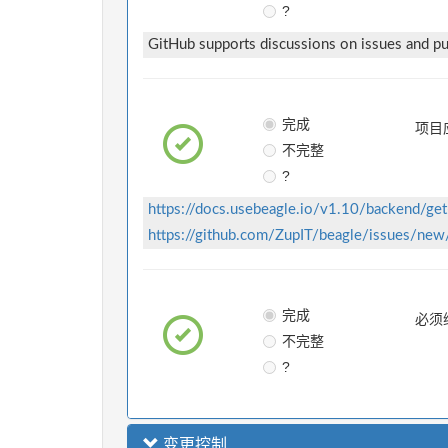
?
GitHub supports discussions on issues and pul
完成
项目
不完整
?
https://docs.usebeagle.io/v1.10/backend/get-
https://github.com/ZupIT/beagle/issues/ne
完成
必须
不完整
?
变更控制