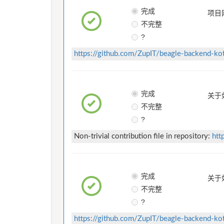
完成
项目
不完整
?
https://github.com/ZupIT/beagle-backend-kot
完成
关于
不完整
?
Non-trivial contribution file in repository:
htt
完成
关于
不完整
?
https://github.com/ZupIT/beagle-backend-kot