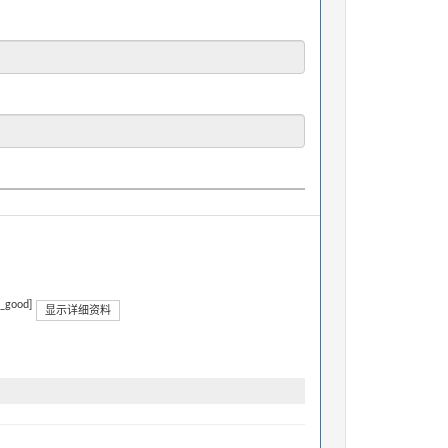
n_good]
显示详细资料