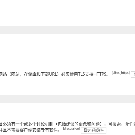
[sites_https]
网站（网站，存储库和下载URL）必须使用TLS支持HTTPS。
目必须有一个或多个讨论机制（包括建议的更改和问题），可搜索，允许通
[discussion]
并且不需要客户端安装专有软件。
显示详细资料