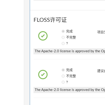
FLOSS许可证
完成
项目
不完整
?
The Apache-2.0 license is approved by the Ope
完成
建议
不完整
?
The Apache-2.0 license is approved by the Ope