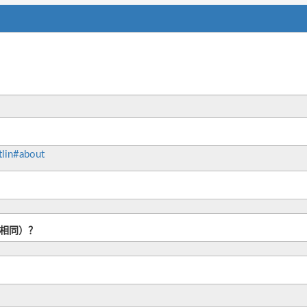
tlin#about
L相同）？