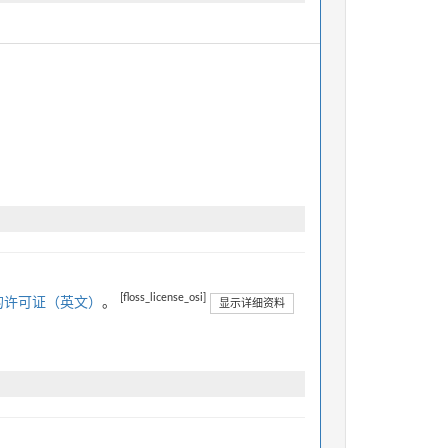
[floss_license_osi]
的许可证（英文）
。
显示详细资料